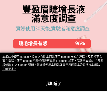
本網站中使用 cookie，欲查詢有關本網站使用 cookie 方式之詳情，及若您不希
望在電腦上使用 cookie 時應如何變更電腦的 cookie 設定，請參閱本網站「
隱私
權條款
」之 Cookie 聲明。您繼續使用本網站即表示您同意本公司得按本網站使
用條款之 Cookie 聲明使用 cookie。
了解更多 >
我知道了