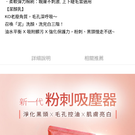
．柔軟彈力棉刷：親膚不刺激, 上下睫毛皆適用
每筆NT$85，滿NT$599(含以上)免運費
【潔顏乳】
KO老廢角質，毛孔深呼吸～
宅配
召喚「泥」洗顏，洗完白三階！
每筆NT$85，滿NT$599(含以上)免運費
油水平衡 X 吸附髒污 X 強化保護力，粉刺、黑頭慢走不送~
(FedEx)海外配送
查看運費
詳細說明
相關推薦