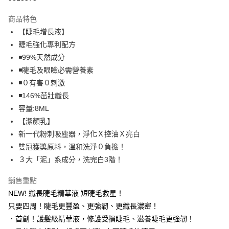
LINE Pay
商品特色
Apple Pay
【睫毛增長液】
睫毛強化專利配方
街口支付
◾️99%天然成分
悠遊付
◾️睫毛及眼瞼必需營養素
◾️０有害０刺激
ATM付款
◾️146%茁壯纖長
容量:8ML
運送方式
【潔顏乳】
全家取貨付款
新一代粉刺吸塵器，淨化Ｘ控油Ｘ亮白
每筆NT$85，滿NT$599(含以上)免運費
雙冠獲獎原料，溫和洗淨０負擔！
３大「泥」系成分，洗完白3階！
付款後全家取貨
每筆NT$85，滿NT$599(含以上)免運費
銷售重點
7-11取貨付款
NEW! 纖長睫毛精華液 短睫毛救星！
只要四周！睫毛更豐盈、更強韌、更纖長濃密！
每筆NT$85，滿NT$799(含以上)免運費
．首創！護髮級精華液，修護受損睫毛、滋養睫毛更強韌！
付款後7-11取貨