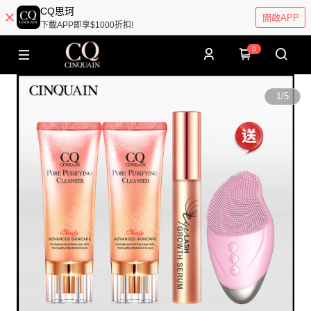
CQ思珂
開啟APP
下載APP即享$1000折扣!
0
1
/
5