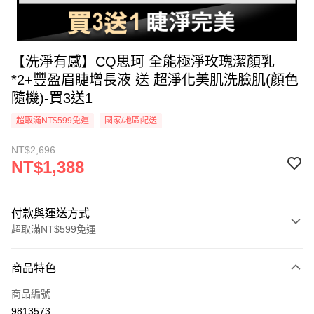
【洗淨有感】CQ思珂 全能極淨玫瑰潔顏乳
*2+豐盈眉睫增長液 送 超淨化美肌洗臉肌(顏色
隨機)-買3送1
超取滿NT$599免運
國家/地區配送
NT$2,696
NT$1,388
付款與運送方式
超取滿NT$599免運
付款方式
商品特色
信用卡一次付款
商品編號
超商取貨付款
9813573