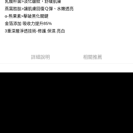
乳酸杆菌>淡化皺紋，舒緩肌膚
燕窩胜肽>讓肌膚回復Ｑ彈、水嫩透亮
宅配
α-熊果素>擊破黑化關鍵
每筆NT$85，滿NT$599(含以上)免運費
金箔添加 吸收力提升85%
(FedEx)海外配送
查看運費
3重深層淨透技術-修護.保濕.亮白
詳細說明
相關推薦