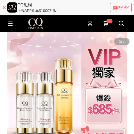
CQ思珂
開啟APP
下載APP即享$1000折扣!
0
1
/
3