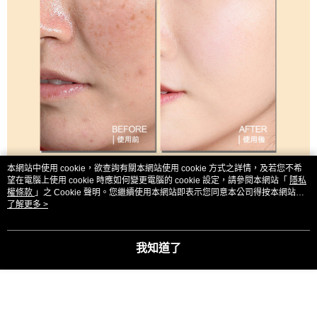
本網站中使用 cookie，欲查詢有關本網站使用 cookie 方式之詳情，及若您不希
望在電腦上使用 cookie 時應如何變更電腦的 cookie 設定，請參閱本網站「
隱私
權條款
」之 Cookie 聲明。您繼續使用本網站即表示您同意本公司得按本網站使
用條款之 Cookie 聲明使用 cookie。
了解更多 >
我知道了