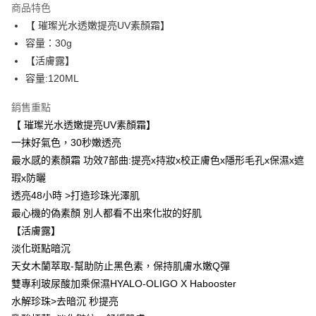
商品特色
Apple Pay
【 璀璨光水透嫩提亮UV素顏霜】
容量：30g
街口支付
【活膚露】
悠遊付
容量:120ML
ATM付款
銷售重點
【 璀璨光水透嫩提亮UV素顏霜】
運送方式
一抹好氣色，30秒嫩透亮
全家取貨付款
最水感的素顏霜 功效7部曲:提亮x持妝x校正膚色x隱形毛孔x保濕x遮
每筆NT$85，滿NT$599(含以上)免運費
瑕x防曬
透亮48小時 >打造珍珠光澤肌
付款後全家取貨
最心機的偽素顏 別人都看不出來化妝的好肌
每筆NT$85，滿NT$599(含以上)免運費
【活膚露】
7-11取貨付款
淡化斑點暗沉
天女木蘭萃取-幫助防止黑色素，保持肌膚水嫩Q彈
每筆NT$85，滿NT$799(含以上)免運費
雙專利玻尿酸加乘保濕HYALO-OLIGO X Habooster
付款後7-11取貨
水解珍珠>去暗沉 秒提亮
每筆NT$85，滿NT$599(含以上)免運費