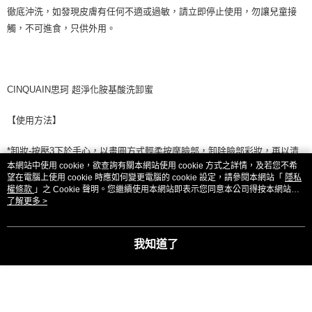
徹底沖洗，如發現皮膚有任何不適或過敏，請立即停止使用，勿讓兒童接
觸，不可進食，只供外用。
CINQUAIN思珂 超淨化胺基酸洗卸蜜
【使用方法】
*卸妝-按壓3下於手心，以畫圓方式輕柔按摩臉部，卸除臉部彩妝，再以清
本網站中使用 cookie，欲查詢有關本網站使用 cookie 方式之詳情，及若您不希
水洗淨
望在電腦上使用 cookie 時應如何變更電腦的 cookie 設定，請參閱本網站「
隱私
權條款
」之 Cookie 聲明。您繼續使用本網站即表示您同意本公司得按本網站使
*洗臉-按壓2下於手心，加水搓揉起泡，按摩全臉，再以清水沖洗。
用條款之 Cookie 聲明使用 cookie。
了解更多 >
【保存期限】
我知道了
3年，製造日期或有效期限，請詳見產品包裝標示。
【注意事項】