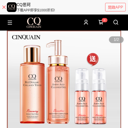
CQ思珂
開啟APP
下載APP即享$1000折扣!
0
1
/
2