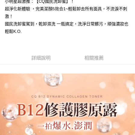
小明星超激推：【CQ國民洗卸蜜】！
超淨化新體驗 ，完美潔顏5效合1~輕鬆卸去所有面具，不流淚不刺
宅配
激！
每筆NT$85，滿NT$599(含以上)免運費
國民洗卸蜜駕到，乾卸濕洗 一瓶搞定，洗淨日常髒污，頑強濃妝也
(FedEx)海外配送
查看運費
輕鬆K.O.
詳細說明
相關推薦