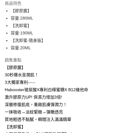
商品特色
Apple Pay
【膠原露】
容量:280ML
街口支付
【洗卸蜜】
悠遊付
容量:190ML
【洗卸蜜-隨身版】
ATM付款
容量:20ML
運送方式
銷售重點
全家取貨付款
【膠原露】
每筆NT$85，滿NT$599(含以上)免運費
30秒爆水澎潤肌！
3大獨家專利-----
付款後全家取貨
Habooster玻尿酸X專利白樺蜜糖X B12維他命
每筆NT$85，滿NT$599(含以上)免運費
激升膠原力UP! 保濕力增加3倍!
7-11取貨付款
深層修復肌底，重啟肌膚彈潤力！
一抹吸收→淡紋緊緻→彈嫩透亮
每筆NT$85，滿NT$799(含以上)免運費
質地輕透不黏膩，瞬間注入滿滿精華
付款後7-11取貨
【洗卸蜜】
每筆NT$85，滿NT$599(含以上)免運費