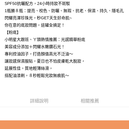
SPF50抗曬配方，24小時持妝不斑駁
每筆NT$85，滿NT$799(含以上)免運費
1瓶勝８瓶：提亮、校色、防曬、無瑕、抗老、保濕、持久、隱毛孔
付款後7-11取貨
閃耀亮澤珍珠光，秒GET天生好命肌~
每筆NT$85，滿NT$599(含以上)免運費
你在意的底妝問題，這罐全搞定！
【粉底】
宅配
小明星大跟班、ㄚ頭熱情推薦：光感精華粉底
每筆NT$85，滿NT$599(含以上)免運費
美容成分添加＋閃耀水嫩鑽石光！
(FedEx)海外配送
查看運費
專利控油因子，打造顏值高光不泛油～
讓妝感保濕服貼，夏日也不怕皮膚乾大脫妝，
延展性佳，質地輕薄絲滑，
搭配油漆刷，８秒輕鬆完妝無痕肌～
詳細說明
相關推薦