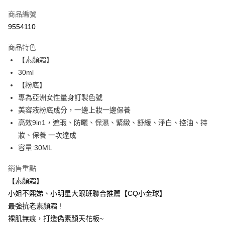
信用卡一次付款
商品編號
超商取貨付款
9554110
LINE Pay
商品特色
Apple Pay
【素顏霜】
30ml
街口支付
【粉底】
悠遊付
專為亞洲女性量身訂製色號
美容液粉底成分，一邊上妝一邊保養
ATM付款
高效9in1，遮瑕、防曬、保濕、緊緻、舒緩、淨白、控油、持
妝、保養 一次達成
運送方式
容量:30ML
全家取貨付款
每筆NT$85，滿NT$599(含以上)免運費
銷售重點
【素顏霜】
付款後全家取貨
小姐不熙娣、小明星大跟班聯合推薦【CQ小金球】
每筆NT$85，滿NT$599(含以上)免運費
最強抗老素顏霜 !
7-11取貨付款
裸肌無痕，打造偽素顏天花板~