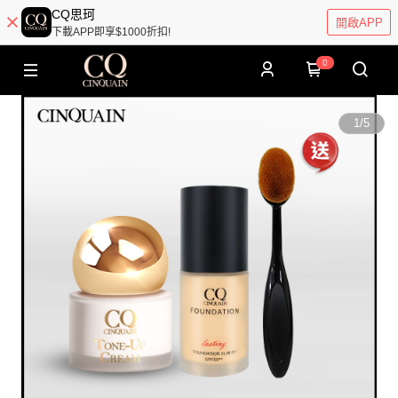
CQ思珂
開啟APP
下載APP即享$1000折扣!
0
1
/
5