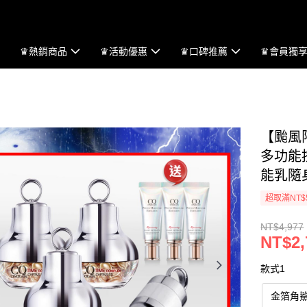
♛熱銷商品
♛活動優惠
♛口碑推薦
♛會員獨
【颱風
多功能
能乳隨身
超取滿NT$
NT$4,977
NT$2,
款式1
金箔角