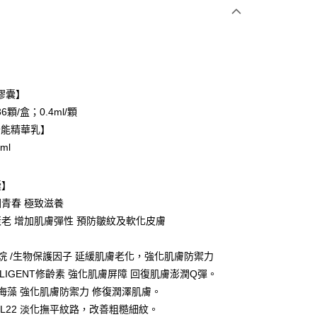
次付款
付款
膠囊】
6顆/盒；0.4ml/顆
全能精華乳】
ml
囊】
青春 極致滋養
老 增加肌膚彈性 預防皺紋及軟化皮膚
烷 /生物保護因子 延緩肌膚老化，強化肌膚防禦力
付款
ELLIGENT修齡素 強化肌膚屏障 回復肌膚澎潤Q彈。
5，滿NT$599(含以上)免運費
海藻 強化肌膚防禦力 修復潤澤肌膚。
利L22 淡化撫平紋路，改善粗糙細紋。
家取貨