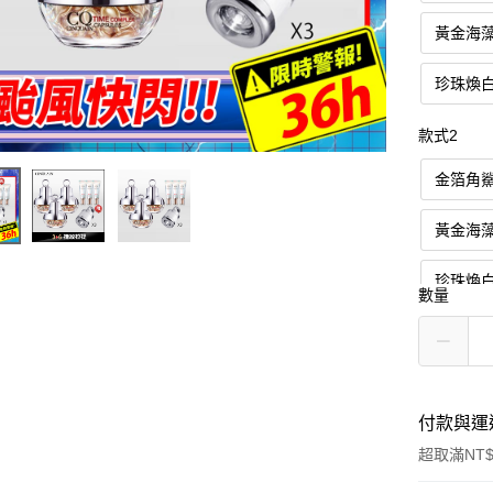
黃金海
珍珠煥
款式2
金箔角
黃金海
珍珠煥
數量
付款與運
超取滿NT$