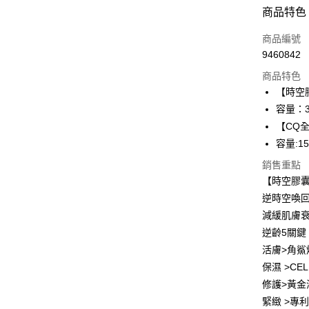
付款方式
商品特色
信用卡一
商品編號
9460842
超商取貨
商品特色
LINE Pay
【時空
容量：3
Apple Pay
【CQ
街口支付
容量:15
悠遊付
銷售重點
【時空膠
ATM付款
逆時空喚回
減緩肌膚衰
逆齡5關鍵
運送方式
活膚>角鯊
全家取貨
保濕 >C
每筆NT$8
修護>黃金
緊緻 >專
付款後全