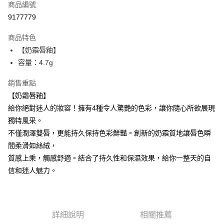
商品編號
超商取貨付款
9177779
LINE Pay
商品特色
Apple Pay
【奶霜唇釉】
容量：4.7g
街口支付
銷售重點
悠遊付
【奶霜唇釉】
ATM付款
給你絕對迷人的妝容！擁有4種令人驚艷的色彩，讓你隨心所欲展現
獨特風采。
運送方式
不僅潤澤雙唇，更能持久保持色彩鮮豔。創新的奶霜質地讓唇色瞬
全家取貨付款
間柔滑如絲絨，
每筆NT$85，滿NT$599(含以上)免運費
質感上乘，觸感舒適。結合了持久性和保濕效果，給你一整天的自
信和迷人魅力。
付款後全家取貨
每筆NT$85，滿NT$599(含以上)免運費
7-11取貨付款
詳細說明
相關推薦
每筆NT$85，滿NT$799(含以上)免運費