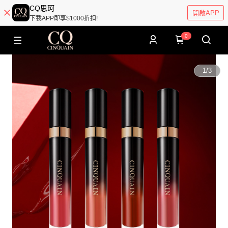
CQ思珂
開啟APP
下載APP即享$1000折扣!
0
1
/
3