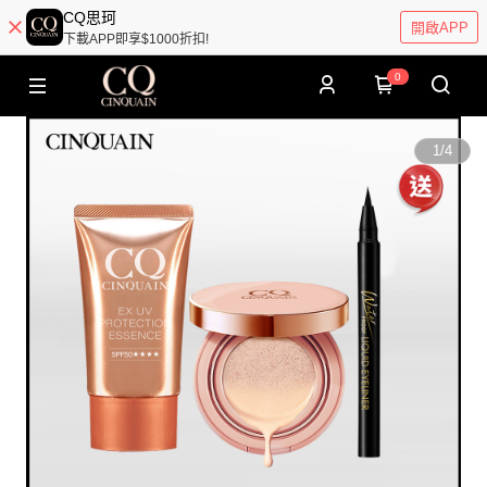
CQ思珂
開啟APP
下載APP即享$1000折扣!
0
1
/
4