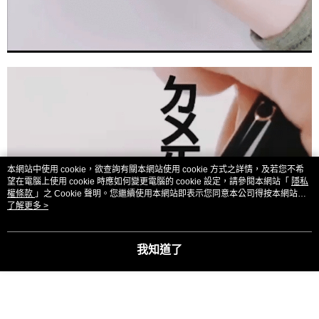
本網站中使用 cookie，欲查詢有關本網站使用 cookie 方式之詳情，及若您不希
望在電腦上使用 cookie 時應如何變更電腦的 cookie 設定，請參閱本網站「
隱私
權條款
」之 Cookie 聲明。您繼續使用本網站即表示您同意本公司得按本網站使
用條款之 Cookie 聲明使用 cookie。
了解更多 >
我知道了