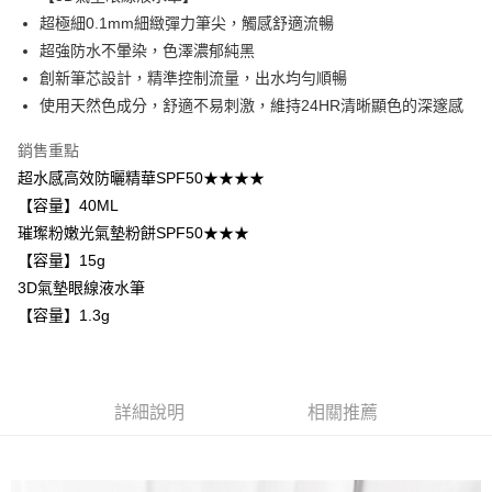
每筆NT$85，滿NT$799(含以上)免運費
超極細0.1mm細緻彈力筆尖，觸感舒適流暢
超強防水不暈染，色澤濃郁純黑
付款後7-11取貨
創新筆芯設計，精準控制流量，出水均勻順暢
每筆NT$85，滿NT$599(含以上)免運費
使用天然色成分，舒適不易刺激，維持24HR清晰顯色的深邃感
宅配
銷售重點
每筆NT$85，滿NT$599(含以上)免運費
超水感高效防曬精華SPF50★★★★
(FedEx)海外配送
查看運費
【容量】40ML
璀璨粉嫩光氣墊粉餅SPF50★★★
【容量】15g
3D氣墊眼線液水筆
【容量】1.3g
詳細說明
相關推薦