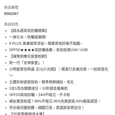
信用卡一次付款
商品編號
超商取貨付款
9060367
LINE Pay
商品特色
Apple Pay
【超水感高效防曬精華】
一抹化水，防曬超展開!
街口支付
8 PLUS 美膚植萃添加，精華質地好推不黏膩~
悠遊付
SPF50★★★★高防曬係數，有效抵禦UVA / UVB
【璀璨粉嫩光氣墊粉餅】
ATM付款
新一代「女神氣墊」！
小明星節目熱議【CQ小光圈】：簡直行走補光燈，一拍就發光
運送方式
～
全家取貨付款
立體折射遮瑕技術，精準修飾細紋、毛孔
每筆NT$85，滿NT$599(含以上)免運費
3合1亮白關鍵成分，10秒趕走蠟黃肌
SPF50高效防曬，24H不暗沉、不卡粉
付款後全家取貨
網友實測有感！98%不暗沉.95%完美遮瑕.93%輕盈感受，
每筆NT$85，滿NT$599(含以上)免運費
奈米級羽量粉體，細膩打底，質感妝容再加分！
7-11取貨付款
【3D氣墊眼線液水筆】