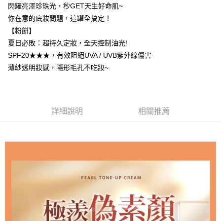
閃耀亮澤珍珠光，秒GET天生好命肌~
每筆NT$85，滿NT$799(含以上)免運費
你在意的底妝問題，這罐全搞定！
付款後7-11取貨
【粉餅】
每筆NT$85，滿NT$599(含以上)免運費
夏日必敗：超持久定妝，全天控制油光!
SPF20★★★，有效阻絕UVA / UVB紫外線傷害
宅配
薄紗透明妝感，隱形毛孔不吃妝~
每筆NT$85，滿NT$599(含以上)免運費
(FedEx)海外配送
查看運費
詳細說明
相關推薦