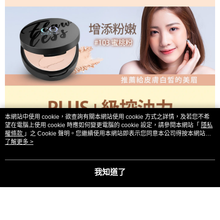
本網站中使用 cookie，欲查詢有關本網站使用 cookie 方式之詳情，及若您不希
望在電腦上使用 cookie 時應如何變更電腦的 cookie 設定，請參閱本網站「
隱私
權條款
」之 Cookie 聲明。您繼續使用本網站即表示您同意本公司得按本網站使
用條款之 Cookie 聲明使用 cookie。
了解更多 >
我知道了