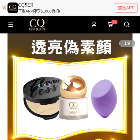
CQ思珂
開啟APP
下載APP即享$1000折扣!
0
1
/
9