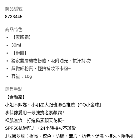
信用卡一次付款
商品編號
超商取貨付款
8733445
LINE Pay
商品特色
Apple Pay
【素顏霜】
30ml
街口支付
【粉餅】
悠遊付
獨家雙層礦物粉體，吸附油光、抗汗持妝!
超微細粉質，輕拍補妝不卡粉~
ATM付款
容量：10g
運送方式
銷售重點
全家取貨付款
【素顏霜】
每筆NT$85，滿NT$599(含以上)免運費
小姐不熙娣、小明星大跟班聯合推薦【CQ小金球】
李佳豫愛用－最強抗老素顏霜 !
付款後全家取貨
裸肌無痕，打造偽素顏天花板~
每筆NT$85，滿NT$599(含以上)免運費
SPF50抗曬配方，24小時持妝不斑駁
7-11取貨付款
1瓶勝８瓶：提亮、校色、防曬、無瑕、抗老、保濕、持久、隱毛孔