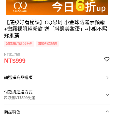
【底妝好看秘訣】CQ思珂 小金球防曬素顏霜
+微霧裸肌輕粉餅 送「斜邊美妝蛋」-小姐不熙
娣推薦
超取滿NT$599免運
國家/地區配送
NT$1,759
NT$999
請選擇商品選項
付款與運送方式
超取滿NT$599免運
付款方式
商品特色