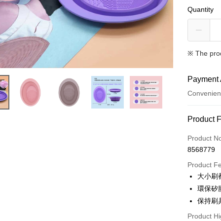
Quantity
※ The pro
Payment 
Convenien
Payment
Product 
Credit Car
Product N
8568779
Convenien
Product F
LINE Pay
大小刷
環保矽
Apple Pay
保持刷
JKOPAY
Product Hi