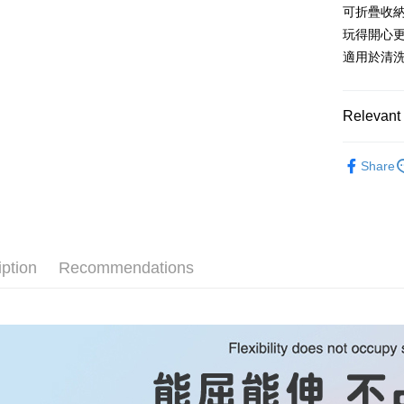
Easy Walle
可折疊收
玩得開心
ATM Trans
適用於清
Shipping
Relevant 
全家取貨
美妝小物
NT$85/orde
Share
付款後全
NT$85/orde
7-11取貨
iption
Recommendations
NT$85/orde
付款後7-1
NT$85/orde
宅配
NT$85/orde