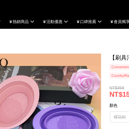
♛熱銷商品
♛活動優惠
♛口碑推薦
♛會員獨
【刷具
Convenienc
Country/Re
NT$359
NT$1
顏色
櫻花粉