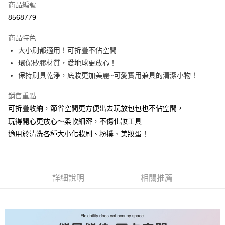
商品編號
超商取貨付款
8568779
LINE Pay
商品特色
Apple Pay
大小刷都適用！可折疊不佔空間
環保矽膠材質，愛地球更放心！
街口支付
保持刷具乾淨，底妝更加美麗~可愛實用兼具的清潔小物！
悠遊付
銷售重點
ATM付款
可折疊收納，節省空間更方便出去玩放包包也不佔空間，
玩得開心更放心～柔軟細密，不傷化妝工具
運送方式
適用於清洗各種大小化妝刷、粉撲、美妝蛋！
全家取貨付款
每筆NT$85，滿NT$599(含以上)免運費
付款後全家取貨
詳細說明
相關推薦
每筆NT$85，滿NT$599(含以上)免運費
7-11取貨付款
每筆NT$85，滿NT$799(含以上)免運費