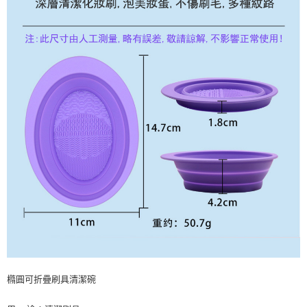
橢圓可折疊刷具清潔碗