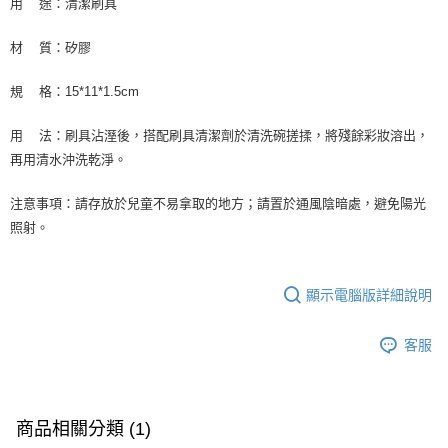
用 途：清潔刷具
材 質：矽膠
規 格：15*11*1.5cm
用 法：刷具沾溼後，搭配刷具清潔劑於清洗碗搓揉，將殘餘彩妝溶出，
再用清水沖洗乾淨。
注意事項：請存放於兒童不易拿取的地方；請置於通風陰暗處，避免陽光
照射。
顯示電腦版詳細說明
客服
商品相關分類 (1)