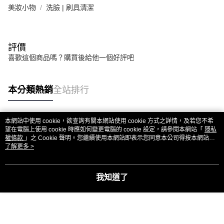
美妝小物
洗臉 | 刷具清潔
評價
喜歡這個商品嗎？購買後給他一個好評吧
本分類熱銷
全站排行
本網站中使用 cookie，欲查詢有關本網站使用 cookie 方式之詳情，及若您不希
熱門標籤
望在電腦上使用 cookie 時應如何變更電腦的 cookie 設定，請參閱本網站「
隱私
權條款
」之 Cookie 聲明。您繼續使用本網站即表示您同意本公司得按本網站使
用條款之 Cookie 聲明使用 cookie。
了解更多 >
我知道了