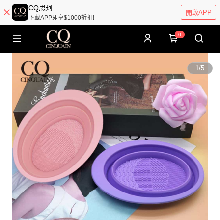
CQ思珂
開啟APP
下載APP即享$1000折扣!
0
1
/
5