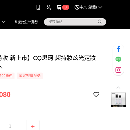
0
中文 (繁體)
享
♛激省折價券
H持妝 新上市】CQ思珂 超持妝炫光定妝
入
599免運
國家/地區配送
080