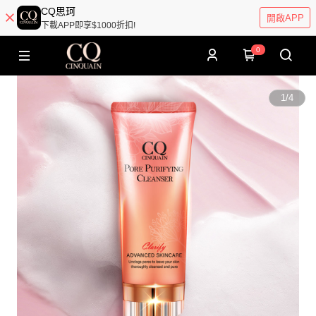
CQ思珂
開啟APP
下載APP即享$1000折扣!
0
1
/
4