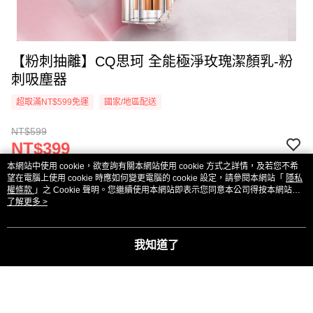
【粉刺抽離】CQ思珂 全能極淨玫瑰潔顏乳-粉
刺吸塵器
超取滿NT$599免運
國家/地區配送
NT$599
NT$399
本網站中使用 cookie，欲查詢有關本網站使用 cookie 方式之詳情，及若您不希
※ 本商品不適用折價券
望在電腦上使用 cookie 時應如何變更電腦的 cookie 設定，請參閱本網站「
隱私
權條款
」之 Cookie 聲明。您繼續使用本網站即表示您同意本公司得按本網站使
用條款之 Cookie 聲明使用 cookie。
了解更多 >
付款與運送方式
超取滿NT$599免運
我知道了
付款方式
商品特色
信用卡一次付款
商品編號
超商取貨付款