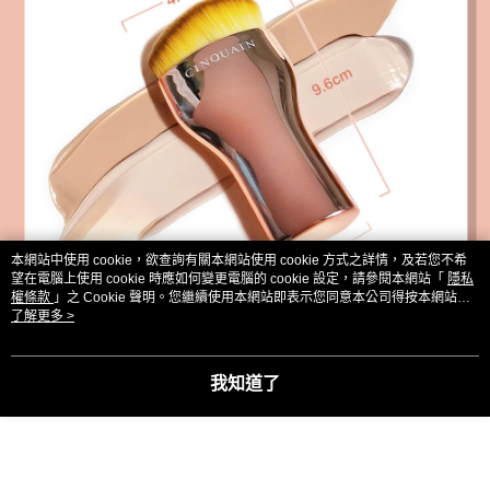
本網站中使用 cookie，欲查詢有關本網站使用 cookie 方式之詳情，及若您不希
望在電腦上使用 cookie 時應如何變更電腦的 cookie 設定，請參閱本網站「
隱私
權條款
」之 Cookie 聲明。您繼續使用本網站即表示您同意本公司得按本網站使
用條款之 Cookie 聲明使用 cookie。
了解更多 >
我知道了