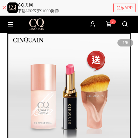
CQ思珂
開啟APP
下載APP即享$1000折扣!
0
1
/
6