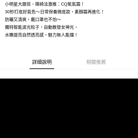
小明星大跟班、篠崎泫激推：CQ氧氣霜！
付款後7-11取貨
30秒打底好氣色～日常保養微底妝，素顏霜再進化！
每筆NT$85，滿NT$599(含以上)免運費
防曬又清爽，戴口罩也不怕～
獨特智能波光粒子，自動散發女神光，
宅配
水嫩提亮自然透亮感，魅力無人能擋！
每筆NT$85，滿NT$599(含以上)免運費
(FedEx)海外配送
查看運費
詳細說明
相關推薦