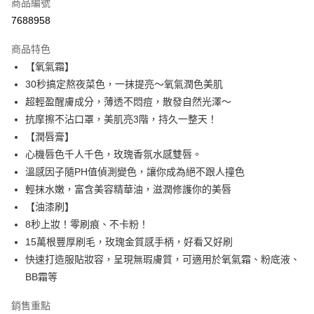
商品編號
超商取貨付款
7688958
LINE Pay
商品特色
Apple Pay
【氧氣霜】
30秒搞定熬夜菜色，一抹提亮～氧氣潤色美肌
街口支付
超輕盈醒膚成分，薄透不悶痘，散發自然光澤～
悠遊付
抗摩擦不沾口罩，美肌亮3階，持久一整天！
【潤唇膏】
ATM付款
心機唇色千人千色，玫瑰香氛水感雙唇。
溫感因子隨PH值偵測變色，讓你成為絕不跟人撞色
運送方式
輕抹水嫩，富含美容精華油，滋潤修護你的美唇
全家取貨付款
【油漆刷】
每筆NT$85，滿NT$599(含以上)免運費
8秒上妝！零刷痕、不卡粉！
15萬根豐厚刷毛，玫瑰金質感手柄，好看又好刷
付款後全家取貨
快速打造服貼妝容，呈現無瑕膚質，可適用於氧氣霜、粉底液、
每筆NT$85，滿NT$599(含以上)免運費
BB霜等
7-11取貨付款
銷售重點
每筆NT$85，滿NT$799(含以上)免運費