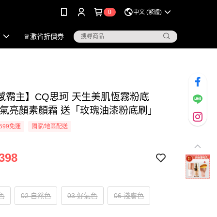
0
中文 (繁體)
享
♛激省折價券
感霸主】CQ思珂 天生美肌恆霧粉底
2氧氣亮顏素顏霜 送「玫瑰油漆粉底刷」
599免運
國家/地區配送
398
色
02 自然色
03 好氣色
06 淺膚色