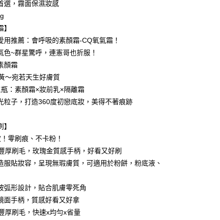
首選，霧面保濕妝感
g
霜】
愛用推薦：會呼吸的素顏霜-CQ氧氣霜！
氣色~群星驚呼，連憲哥也折服！
付款
素顏霜
5，滿NT$599(含以上)免運費
去黃～宛若天生好膚質
三瓶：素顏霜×妝前乳×隔離霜
家取貨
光粒子，打造360度初戀底妝，美得不著痕跡
5，滿NT$599(含以上)免運費
付款
刷】
5，滿NT$799(含以上)免運費
妝！零刷痕、不卡粉！
根豐厚刷毛，玫瑰金質感手柄，好看又好刷
1取貨
造服貼妝容，呈現無瑕膚質，可適用於粉餅，粉底液、
5，滿NT$599(含以上)免運費
坡弧形設計，貼合肌膚零死角
鏡面手柄，質感好看又好拿
5，滿NT$599(含以上)免運費
根豐厚刷毛，快速x均勻x省量
)海外配送
查看運費