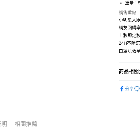
重量：5
銷售重點
小明星大
網友回購率
上妝即定
24H不暗
口罩肌救
商品相關分
所有商品
分享
人氣商品
說明
相關推薦