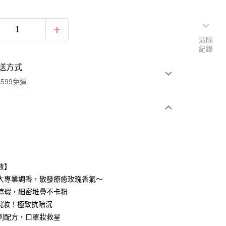
清除
紀錄
送方式
599免運
次付款
付款
液】
大專業調香，散發療癒玫瑰香氣～
遮瑕，細密堆疊不卡粉
不脫妝！極致抗暗沉
刺配方，口罩妝救星