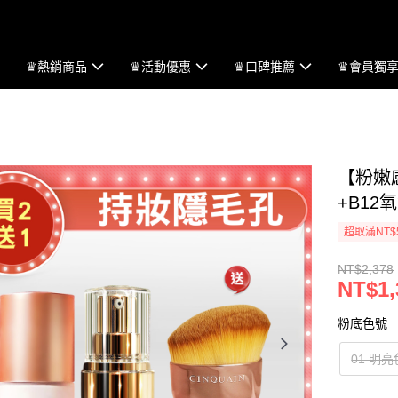
♛熱銷商品
♛活動優惠
♛口碑推薦
♛會員獨
【粉嫩
+B1
超取滿NT$
NT$2,378
NT$1,
粉底色號
01 明亮