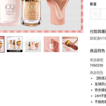
數量
付款與運
超取滿NT$
付款方式
商品特色
信用卡一
商品編號
7450230
超商取貨
商品特色
LINE Pay
【粉底
全球四
Apple Pay
奈米級
街口支付
24H
不致粉
悠遊付