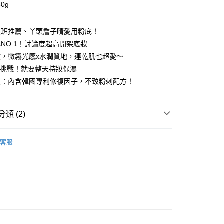
0g
跟班推薦、丫頭詹子晴愛用粉底！
NO.1！討論度超高開架底妝
妝，微霧光感x水潤質地，連乾肌也超愛～
沉挑戰！就要整天持妝保濕
星：內含韓國專利修復因子，不致粉刺配方！
類 (2)
客服
推薦