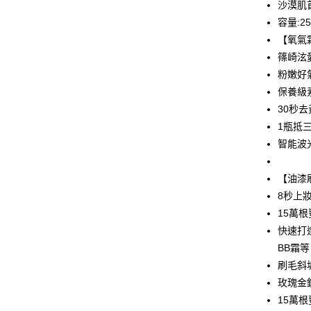
沙漠肌
ATM付款
容量:25
【氧氣
篠崎泫
運送方式
粉嫩好
全家取貨
保養級
每筆NT$8
30秒
1瓶抵
付款後全
智能波
每筆NT$8
7-11取貨
【油漆
每筆NT$8
8秒上
15萬
付款後7-1
快速打
每筆NT$8
BB霜等
宅配
刷毛斜
玫瑰金
每筆NT$8
15萬
(FedEx