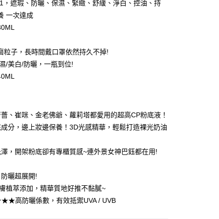
in1，遮瑕、防曬、保濕、緊緻、舒緩、淨白、控油、持
養 一次達成
0ML
】
磨粒子，長時間戴口罩依然持久不掉!
濕/美白/防曬，一瓶到位!
0ML
付款
5，滿NT$599(含以上)免運費
薔薔、崔咪、金老佛爺、蘿莉塔都愛用的超高CP粉底液！
底成分，邊上妝邊保養！3D光感精華，輕鬆打造裸光奶油
家取貨
5，滿NT$599(含以上)免運費
澤，開架粉底卻有專櫃質感~連外景女神巴鈺都在用!
付款
5，滿NT$799(含以上)免運費
防曬超展開!
S 美膚植萃添加，精華質地好推不黏膩~
1取貨
★★★高防曬係數，有效抵禦UVA / UVB
5，滿NT$599(含以上)免運費