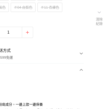
好氣色
＃04 白皙色
＃11 杏膚色
清除
紀錄
送方式
599免運
次付款
付款
】
粉底成分，一邊上妝一邊保養