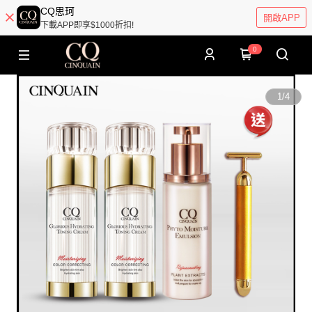
CQ思珂
開啟APP
下載APP即享$1000折扣!
0
1
/
4