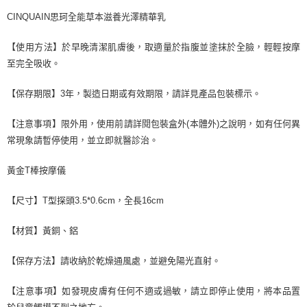
CINQUAIN思珂全能草本滋養光澤精華乳
【使用方法】於早晚清潔肌膚後，取適量於指腹並塗抹於全臉，輕輕按摩
至完全吸收。
【保存期限】3年，製造日期或有效期限，請詳見產品包裝標示。
【注意事項】限外用，使用前請詳閱包裝盒外(本體外)之說明，如有任何異
常現象請暫停使用，並立即就醫診治。
黃金T棒按摩儀
【尺寸】T型探頭3.5*0.6cm，全長16cm
【材質】黃銅、鋁
【保存方法】請收納於乾燥通風處，並避免陽光直射。
【注意事項】如發現皮膚有任何不適或過敏，請立即停止使用，將本品置