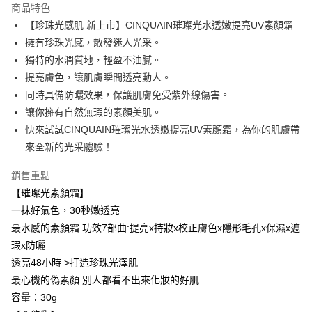
商品特色
Apple Pay
【珍珠光感肌 新上市】CINQUAIN璀璨光水透嫩提亮UV素顏霜
擁有珍珠光感，散發迷人光采。
街口支付
獨特的水潤質地，輕盈不油膩。
悠遊付
提亮膚色，讓肌膚瞬間透亮動人。
同時具備防曬效果，保護肌膚免受紫外線傷害。
ATM付款
讓你擁有自然無瑕的素顏美肌。
快來試試CINQUAIN璀璨光水透嫩提亮UV素顏霜，為你的肌膚帶
運送方式
來全新的光采體驗！
全家取貨付款
每筆NT$85，滿NT$599(含以上)免運費
銷售重點
【璀璨光素顏霜】
付款後全家取貨
一抹好氣色，30秒嫩透亮
每筆NT$85，滿NT$599(含以上)免運費
最水感的素顏霜 功效7部曲:提亮x持妝x校正膚色x隱形毛孔x保濕x遮
7-11取貨付款
瑕x防曬
透亮48小時 >打造珍珠光澤肌
每筆NT$85，滿NT$799(含以上)免運費
最心機的偽素顏 別人都看不出來化妝的好肌
付款後7-11取貨
容量：30g
每筆NT$85，滿NT$599(含以上)免運費