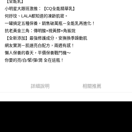
【全能乳】
小明星大跟班激推：【CQ全能精華乳】
宅配
何妤玟、LALA都知道的凍齡肌密。
每筆NT$85，滿NT$599(含以上)免運費
一罐搞定五種保養，銷售破萬瓶－全能乳再進化！
(FedEx)海外配送
查看運費
抗老黃金三角：傳明酸×視黃醇×角鯊烷
【全新添加】最強修護成分，安撫換季躁動肌
網友實測－肌速亮白配方，兩週有感！
懶人保養的春天，平價保養戰鬥機～
你要的亮/白/緊/彈/潤 全在這瓶！
詳細說明
相關推薦