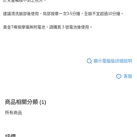
於兒童觸摸不到之地方。
建議清洗臉部後使用，局部按摩一次3-5分鐘，全臉不宜超過10分鐘。
黃金T棒按摩儀無附電池，請購買３號電池後使用。
顯示電腦版詳細說明
客服
商品相關分類 (1)
所有商品
評價