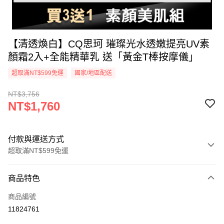
【清透煥白】CQ思珂 璀璨光水透嫩提亮UV素
顏霜2入+全能精華乳 送「黃金T棒按摩儀」
超取滿NT$599免運
國家/地區配送
NT$3,756
NT$1,760
付款與運送方式
超取滿NT$599免運
付款方式
商品特色
信用卡一次付款
商品編號
超商取貨付款
11824761
LINE Pay