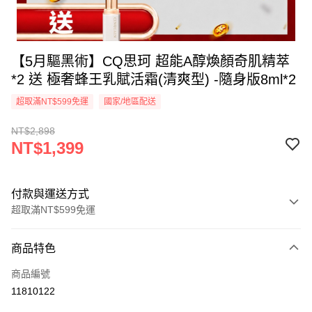
【5月驅黑術】CQ思珂 超能A醇煥顏奇肌精萃
*2 送 極奢蜂王乳賦活霜(清爽型) -隨身版8ml*2
超取滿NT$599免運
國家/地區配送
NT$2,898
NT$1,399
付款與運送方式
超取滿NT$599免運
付款方式
商品特色
信用卡一次付款
商品編號
超商取貨付款
11810122
LINE Pay