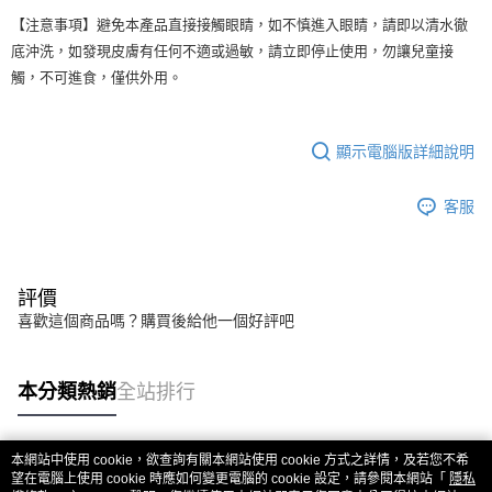
【注意事項】避免本產品直接接觸眼睛，如不慎進入眼睛，請即以清水徹
底沖洗，如發現皮膚有任何不適或過敏，請立即停止使用，勿讓兒童接
觸，不可進食，僅供外用。
顯示電腦版詳細說明
客服
評價
喜歡這個商品嗎？購買後給他一個好評吧
本分類熱銷
全站排行
本網站中使用 cookie，欲查詢有關本網站使用 cookie 方式之詳情，及若您不希
熱門標籤
望在電腦上使用 cookie 時應如何變更電腦的 cookie 設定，請參閱本網站「
隱私