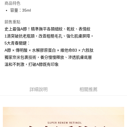
商品特色
Apple Pay
容量：35ml
街口支付
銷售重點
史上最強A醇！精準撫平各類細紋、乾紋、表情紋
悠遊付
1滴突破抗老瓶頸，改善粗糙毛孔、強化肌膚屏障。
ATM付款
5大青春關鍵：
A醇 × 傳明酸 × 水解膠原蛋白 × 維他命B3 × 六胜肽
運送方式
獨家奈米包裹技術，養分慢慢釋放、滲透肌膚底層
全家取貨付款
溫和不刺激，打破A醇既有印象
每筆NT$85，滿NT$599(含以上)免運費
付款後全家取貨
每筆NT$85，滿NT$599(含以上)免運費
詳細說明
相關推薦
7-11取貨付款
每筆NT$85，滿NT$799(含以上)免運費
付款後7-11取貨
每筆NT$85，滿NT$599(含以上)免運費