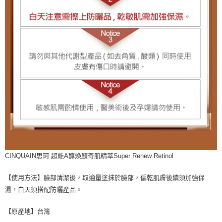
CINQUAIN思珂 超能A醇煥顏奇肌精萃Super Renew Retinol
【使用方法】臉部清潔後，取適量塗抹於臉部，偏乾肌膚後續須加強保
濕，白天須搭配防曬產品。
【原產地】台灣