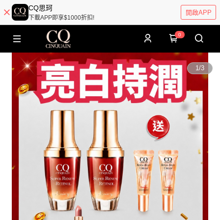
CQ思珂
開啟APP
下載APP即享$1000折扣!
0
1
/
3