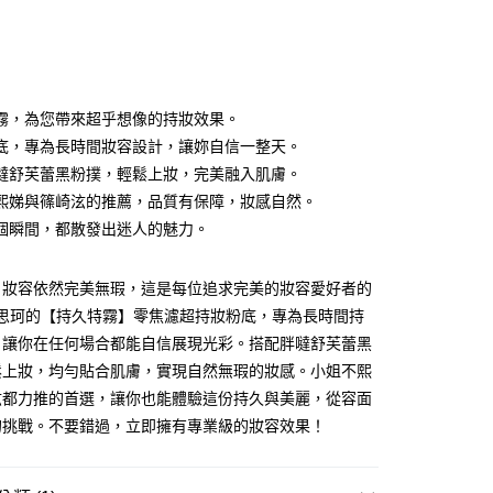
次付款
付款
霧，為您帶來超乎想像的持妝效果。
底，專為長時間妝容設計，讓妳自信一整天。
噠舒芙蕾黑粉撲，輕鬆上妝，完美融入肌膚。
熙娣與篠崎泫的推薦，品質有保障，妝感自然。
個瞬間，都散發出迷人的魅力。
，妝容依然完美無瑕，這是每位追求完美的妝容愛好者的
Q思珂的【持久特霧】零焦濾超持妝粉底，專為長時間持
，讓你在任何場合都能自信展現光彩。搭配胖噠舒芙蕾黑
鬆上妝，均勻貼合肌膚，實現自然無瑕的妝感。小姐不熙
付款
泫都力推的首選，讓你也能體驗這份持久與美麗，從容面
5，滿NT$599(含以上)免運費
的挑戰。不要錯過，立即擁有專業級的妝容效果！
家取貨
5，滿NT$599(含以上)免運費