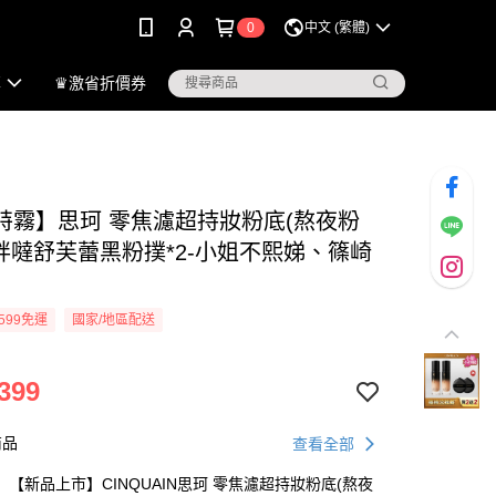
0
中文 (繁體)
享
♛激省折價券
特霧】思珂 零焦濾超持妝粉底(熬夜粉
+胖噠舒芙蕾黑粉撲*2-小姐不熙娣、篠崎
599免運
國家/地區配送
399
商品
查看全部
【新品上市】CINQUAIN思珂 零焦濾超持妝粉底(熬夜