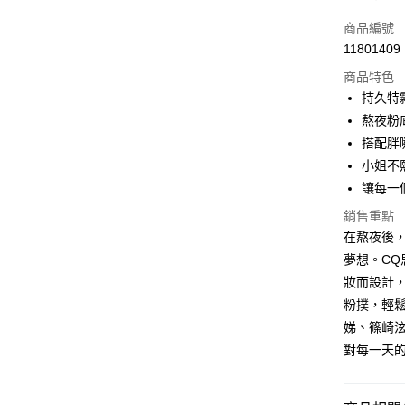
信用卡一
商品編號
11801409
超商取貨
商品特色
LINE Pay
持久特
熬夜粉
Apple Pay
搭配胖
街口支付
小姐不
讓每一
悠遊付
銷售重點
ATM付款
在熬夜後
夢想。C
妝而設計
運送方式
粉撲，輕
全家取貨
娣、篠崎
每筆NT$8
對每一天
付款後全
每筆NT$8