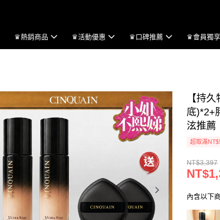
♛熱銷商品
♛活動優惠
♛口碑推薦
♛會員獨
【持久
底)*2
泫推薦
超取滿NT$
NT$3,397
NT$1,
內含以下