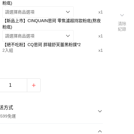
粉底)
請選擇商品選項
x1
【新品上市】CINQUAIN思珂 零焦濾超持妝粉底(熬夜
清除
粉底)
紀錄
請選擇商品選項
x1
【絕不吃粉】CQ思珂 胖噠舒芙蕾黑粉撲*2
2入組
x1
送方式
599免運