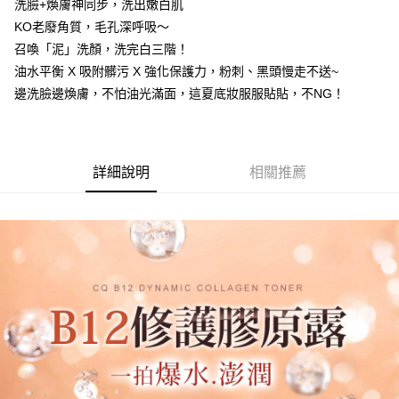
洗臉+煥膚神同步，洗出嫩白肌
每筆NT$85，滿NT$599(含以上)免運費
KO老廢角質，毛孔深呼吸～
召喚「泥」洗顏，洗完白三階！
宅配
油水平衡 X 吸附髒污 X 強化保護力，粉刺、黑頭慢走不送~
每筆NT$85，滿NT$599(含以上)免運費
邊洗臉邊煥膚，不怕油光滿面，這夏底妝服服貼貼，不NG！
(FedEx)海外配送
查看運費
詳細說明
相關推薦