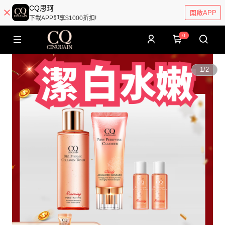
CQ思珂
開啟APP
下載APP即享$1000折扣!
0
1
/
2