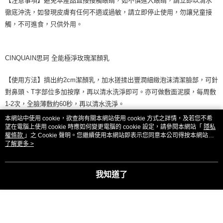
【注意事項】避免本產品直接接觸眼睛，如不慎進入眼睛，請立即以清水
徹底沖洗，如發現皮膚有任何不適或過敏，請立即停止使用，勿讓兒童接
觸，不可進食，只供外用。
CINQUAIN思珂 全能極淨玫瑰潔顏乳
【使用方法】擠出約2cm潔顏乳，加水搓揉出豐潤細緻泡沫清潔臉部，可針
對鼻頭、T字部位多加按摩，再以清水洗淨即可。亦可做敷面泥膜，每周敷
1-2次，全臉薄敷約60秒，再以清水洗淨。
本網站中使用 cookie，欲查詢有關本網站使用 cookie 方式之詳情，及若您不希
【保存期限】3年，製造日期或有效期限，請詳見產品包裝標示。
望在電腦上使用 cookie 時應如何變更電腦的 cookie 設定，請參閱本網站「
隱私
權條款
」之 Cookie 聲明。您繼續使用本網站即表示您同意本公司得按本網站使
用條款之 Cookie 聲明使用 cookie。
了解更多 >
【注意事項】避免本產品直接接觸眼睛，如不慎進入眼睛，請立即以清水
徹底沖洗。如發現皮膚有任何不適或過敏，請立即停止使用。勿讓兒童接
觸。不可進食，只供外用。
我知道了
顯示電腦版詳細說明