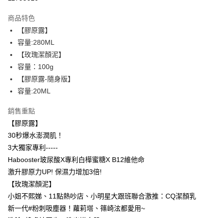
LINE Pay
商品特色
Apple Pay
【膠原露】
容量:280ML
街口支付
【玫瑰潔顏泥】
悠遊付
容量：100g
【膠原露-隨身版】
ATM付款
容量:20ML
運送方式
銷售重點
全家取貨付款
【膠原露】
每筆NT$85，滿NT$599(含以上)免運費
30秒爆水澎潤肌！
3大獨家專利-----
付款後全家取貨
Habooster玻尿酸X專利白樺蜜糖X B12維他命
每筆NT$85，滿NT$599(含以上)免運費
激升膠原力UP! 保濕力增加3倍!
7-11取貨付款
【玫瑰潔顏泥】
小姐不熙娣、11點熱吵店、小明星大跟班聯合激推：CQ潔顏乳
每筆NT$85，滿NT$799(含以上)免運費
新一代#粉刺吸塵器！蘿莉塔、篠崎泫都愛用~
付款後7-11取貨