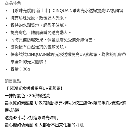
商品特色
Apple Pay
【珍珠光感肌 新上市】CINQUAIN璀璨光水透嫩提亮UV素顏霜
擁有珍珠光感，散發迷人光采。
街口支付
獨特的水潤質地，輕盈不油膩。
悠遊付
提亮膚色，讓肌膚瞬間透亮動人。
同時具備防曬效果，保護肌膚免受紫外線傷害。
ATM付款
讓你擁有自然無瑕的素顏美肌。
快來試試CINQUAIN璀璨光水透嫩提亮UV素顏霜，為你的肌膚帶
運送方式
來全新的光采體驗！
全家取貨付款
容量：30g
每筆NT$85，滿NT$599(含以上)免運費
銷售重點
付款後全家取貨
【 璀璨光水透嫩提亮UV素顏霜】
每筆NT$85，滿NT$599(含以上)免運費
一抹好氣色，30秒嫩透亮
7-11取貨付款
最水感的素顏霜 功效7部曲:提亮x持妝x校正膚色x隱形毛孔x保濕x遮
瑕x防曬
每筆NT$85，滿NT$799(含以上)免運費
透亮48小時 >打造珍珠光澤肌
付款後7-11取貨
最心機的偽素顏 別人都看不出來化妝的好肌
每筆NT$85，滿NT$599(含以上)免運費