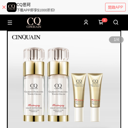
CQ思珂
開啟APP
下載APP即享$1000折扣!
0
1
/
4