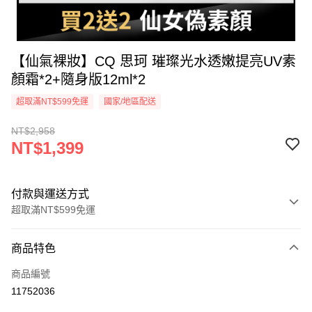
【仙氣裸妝】CQ 思珂 璀璨光水透嫩提亮UV素
顏霜*2+隨身版12ml*2
超取滿NT$599免運
國家/地區配送
NT$2,958
NT$1,399
付款與運送方式
超取滿NT$599免運
付款方式
商品特色
信用卡一次付款
商品編號
超商取貨付款
11752036
LINE Pay