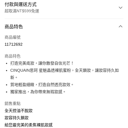
付款與運送方式
超取滿NT$599免運
付款方式
商品特色
信用卡一次付款
商品編號
超商取貨付款
11712692
LINE Pay
商品特色
Apple Pay
打造完美底妝，讓你散發自信光芒！
CINQUAIN思珂 星魅晶透裸肌蜜粉，全天鎖妝，讓妝容持久如
街口支付
新。
悠遊付
質地輕盈細緻，打造自然透亮妝效。
獨家推出，為你帶來無瑕妝感。
ATM付款
銷售重點
運送方式
全天控油不脫妝
全家取貨付款
妝容持久鎖妝
每筆NT$85，滿NT$599(含以上)免運費
給您最完美的柔焦裸肌妝感