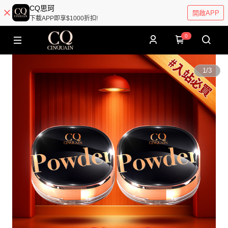
CQ思珂
開啟APP
下載APP即享$1000折扣!
0
1
/
3