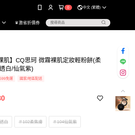
0
中文 (繁體)
享
♛激省折價券
裸肌】CQ思珂 微霧裸肌定妝輕粉餅(柔
透白/仙氣紫)
599免運
國家/地區配送
80
輕透白
＃102柔焦膚
＃104仙氣紫