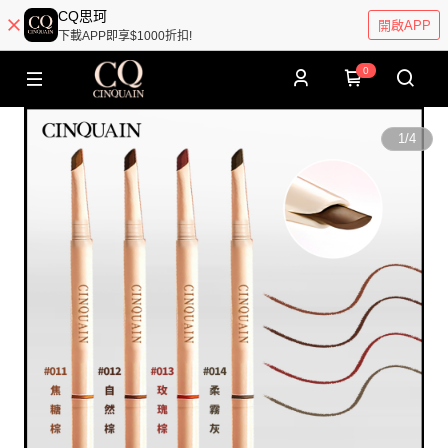
CQ思珂
開啟APP
下載APP即享$1000折扣!
0
1
/
4