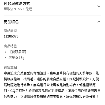
付款與運送方式
超取滿NT$599免運
付款方式
商品特色
信用卡一次付款
商品編號
超商取貨付款
11285375
LINE Pay
商品特色
Apple Pay
【雙頭眉筆】
容量:0.15g
街口支付
銷售重點
悠遊付
專為追求完美眉型的你而設計。這款眉筆擁有極細的刀鋒筆頭，能
ATM付款
精確描繪每一根眉毛，讓你的眉妝自然立體。搭配雙頭設計，方便
隨時隨地進行修飾，無論是日常妝容或是特別場合，都能輕鬆應
運送方式
對。CQ思珂致力於提供高品質的彩妝產品，讓每位用戶都能展現自
全家取貨付款
信與魅力。立即體驗這款眉筆的完美效果，讓你的眉妝更添分數！
每筆NT$85，滿NT$599(含以上)免運費