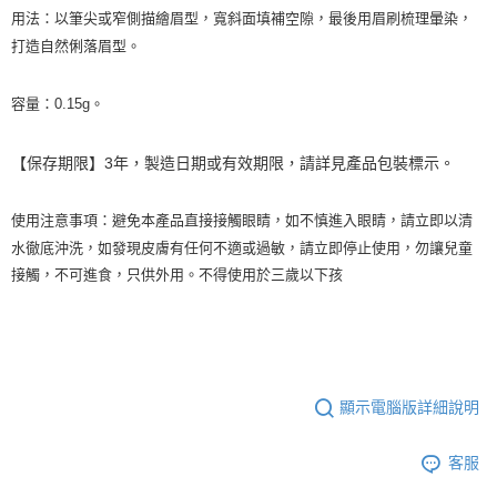
用法：以筆尖或窄側描繪眉型，寬斜面填補空隙，最後用眉刷梳理暈染，
打造自然俐落眉型。
容量：0.15g。
【保存期限】3年，製造日期或有效期限，請詳見產品包裝標示。
使用注意事項：避免本產品直接接觸眼睛，如不慎進入眼睛，請立即以清
水徹底沖洗，如發現皮膚有任何不適或過敏，請立即停止使用，勿讓兒童
接觸，不可進食，只供外用。不得使用於三歲以下孩
顯示電腦版詳細說明
客服