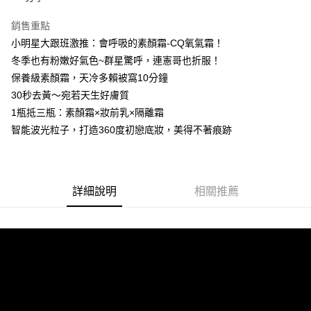
每筆NT$85，滿NT$799(含以上)免運費
銷售重點
付款後7-11取貨
小明星大跟班激推：會呼吸的素顏霜-CQ氧氣霜！
每筆NT$85，滿NT$599(含以上)免運費
冬季也有粉嫩好氣色~群星驚呼，連憲哥也折服！
保養級素顏霜，天冷多賴被窩10分鐘
宅配
30秒去黃～宛若天生好膚質
每筆NT$85，滿NT$599(含以上)免運費
1瓶抵三瓶：素顏霜×妝前乳×隔離霜
(FedEx)海外配送
查看運費
智能波光粒子，打造360度初戀底妝，美得不著痕跡
詳細說明
相關推薦