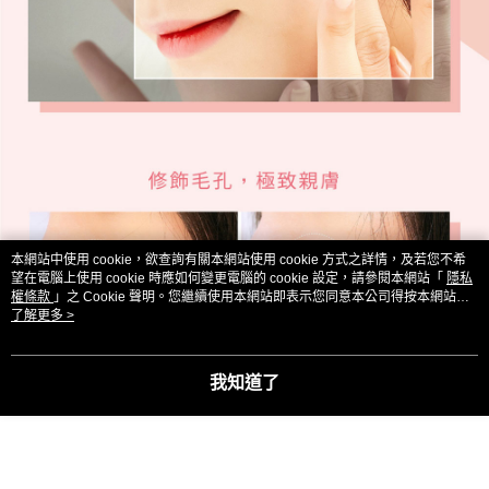
本網站中使用 cookie，欲查詢有關本網站使用 cookie 方式之詳情，及若您不希
望在電腦上使用 cookie 時應如何變更電腦的 cookie 設定，請參閱本網站「
隱私
權條款
」之 Cookie 聲明。您繼續使用本網站即表示您同意本公司得按本網站使
用條款之 Cookie 聲明使用 cookie。
了解更多 >
我知道了