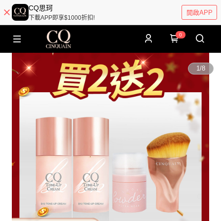
CQ思珂
開啟APP
下載APP即享$1000折扣!
0
1
/
8