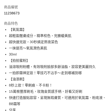
信用卡一次付款
商品編號
超商取貨付款
11238673
LINE Pay
商品特色
Apple Pay
【氧氣霜】
超輕盈醒膚成分，精準校色，完勝蠟黃肌
街口支付
超快速完妝，30秒搞定熬夜菜色
悠遊付
一抹提亮～氧氣潤色美肌
30ml
ATM付款
【拍拍蜜粉】
油溶吸附粉體，有效吸附臉部多餘油脂，妝容更美麗持久
運送方式
一拍即霧神定妝！零技巧不沾手～走到哪補到哪
全家取貨付款
【油漆刷】
每筆NT$85，滿NT$599(含以上)免運費
8秒上妝！零刷痕、不卡粉！
15萬根豐厚刷毛，玫瑰金質感手柄，好看又好刷
付款後全家取貨
快速打造服貼妝容，呈現無瑕膚質，可適用於氧氣霜、粉底液、
每筆NT$85，滿NT$599(含以上)免運費
BB霜等
7-11取貨付款
分享