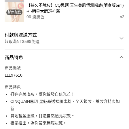
【持久不脫妝】CQ思珂 天生美肌恆霧粉底(隨身版5ml)
-小明星大跟班推薦
暫停販售
06 淺膚色
x2
付款與運送方式
超取滿NT$599免運
付款方式
商品特色
信用卡一次付款
商品編號
超商取貨付款
11197610
LINE Pay
商品特色
Apple Pay
打造完美底妝，讓你散發自信光芒！
CINQUAIN思珂 星魅晶透裸肌蜜粉，全天鎖妝，讓妝容持久如
街口支付
新。
悠遊付
質地輕盈細緻，打造自然透亮妝效。
獨家推出，為你帶來無瑕妝感。
ATM付款