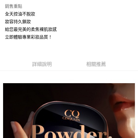
銷售重點
運送方式
全天控油不脫妝
全家取貨付款
妝容持久鎖妝
每筆NT$85，滿NT$599(含以上)免運費
給您最完美的柔焦裸肌妝感
立即體驗專業彩妝品質！
付款後全家取貨
每筆NT$85，滿NT$599(含以上)免運費
7-11取貨付款
詳細說明
相關推薦
每筆NT$85，滿NT$799(含以上)免運費
付款後7-11取貨
每筆NT$85，滿NT$599(含以上)免運費
宅配
每筆NT$85，滿NT$599(含以上)免運費
(FedEx)海外配送
查看運費