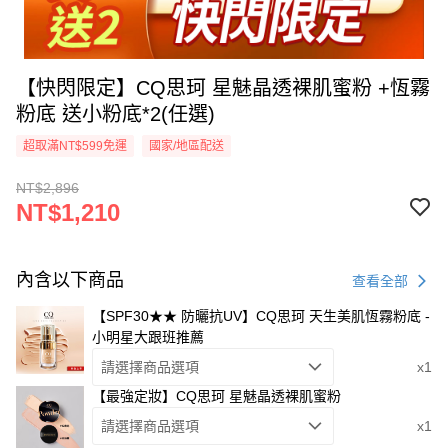
【快閃限定】CQ思珂 星魅晶透裸肌蜜粉 +恆霧
粉底 送小粉底*2(任選)
超取滿NT$599免運
國家/地區配送
NT$2,896
NT$1,210
內含以下商品
查看全部
【SPF30★★ 防曬抗UV】CQ思珂 天生美肌恆霧粉底 -
小明星大跟班推薦
請選擇商品選項
x1
【最強定妝】CQ思珂 星魅晶透裸肌蜜粉
請選擇商品選項
x1