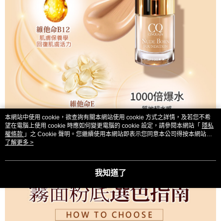
本網站中使用 cookie，欲查詢有關本網站使用 cookie 方式之詳情，及若您不希
望在電腦上使用 cookie 時應如何變更電腦的 cookie 設定，請參閱本網站「
隱私
權條款
」之 Cookie 聲明。您繼續使用本網站即表示您同意本公司得按本網站使
用條款之 Cookie 聲明使用 cookie。
了解更多 >
我知道了