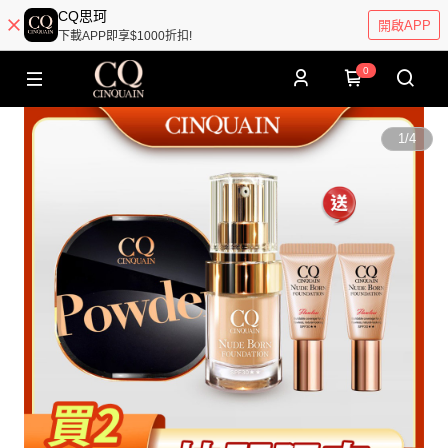
CQ思珂
開啟APP
下載APP即享$1000折扣!
0
1
/
4