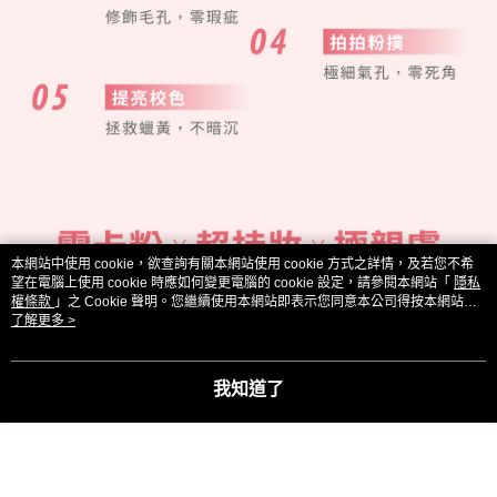
本網站中使用 cookie，欲查詢有關本網站使用 cookie 方式之詳情，及若您不希
望在電腦上使用 cookie 時應如何變更電腦的 cookie 設定，請參閱本網站「
隱私
權條款
」之 Cookie 聲明。您繼續使用本網站即表示您同意本公司得按本網站使
用條款之 Cookie 聲明使用 cookie。
了解更多 >
我知道了