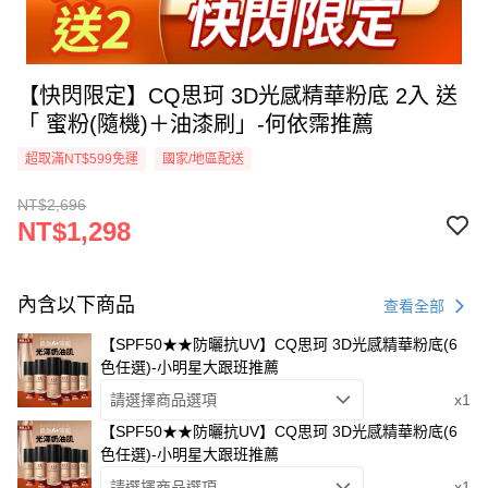
【快閃限定】CQ思珂 3D光感精華粉底 2入 送
「 蜜粉(隨機)＋油漆刷」-何依霈推薦
超取滿NT$599免運
國家/地區配送
NT$2,696
NT$1,298
內含以下商品
查看全部
【SPF50★★防曬抗UV】CQ思珂 3D光感精華粉底(6
色任選)-小明星大跟班推薦
請選擇商品選項
x1
【SPF50★★防曬抗UV】CQ思珂 3D光感精華粉底(6
色任選)-小明星大跟班推薦
請選擇商品選項
x1