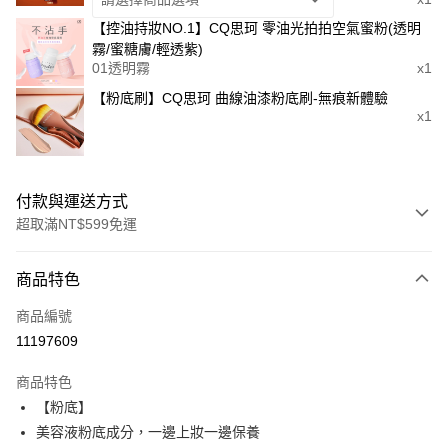
【控油持妝NO.1】CQ思珂 零油光拍拍空氣蜜粉(透明
霧/蜜糖膚/輕透紫)
01透明霧
x1
【粉底刷】CQ思珂 曲線油漆粉底刷-無痕新體驗
x1
付款與運送方式
超取滿NT$599免運
付款方式
商品特色
信用卡一次付款
商品編號
超商取貨付款
11197609
LINE Pay
商品特色
Apple Pay
【粉底】
美容液粉底成分，一邊上妝一邊保養
街口支付