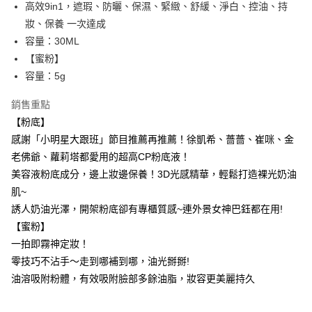
高效9in1，遮瑕、防曬、保濕、緊緻、舒緩、淨白、控油、持
悠遊付
妝、保養 一次達成
容量：30ML
ATM付款
【蜜粉】
容量：5g
運送方式
全家取貨付款
銷售重點
每筆NT$85，滿NT$599(含以上)免運費
【粉底】
感謝「小明星大跟班」節目推薦再推薦！徐凱希、薔薔、崔咪、金
付款後全家取貨
老佛爺、蘿莉塔都愛用的超高CP粉底液！
每筆NT$85，滿NT$599(含以上)免運費
美容液粉底成分，邊上妝邊保養！3D光感精華，輕鬆打造裸光奶油
7-11取貨付款
肌~
誘人奶油光澤，開架粉底卻有專櫃質感~連外景女神巴鈺都在用!
每筆NT$85，滿NT$799(含以上)免運費
【蜜粉】
付款後7-11取貨
一拍即霧神定妝！
每筆NT$85，滿NT$599(含以上)免運費
零技巧不沾手～走到哪補到哪，油光掰掰!
油溶吸附粉體，有效吸附臉部多餘油脂，妝容更美麗持久
宅配
每筆NT$85，滿NT$599(含以上)免運費