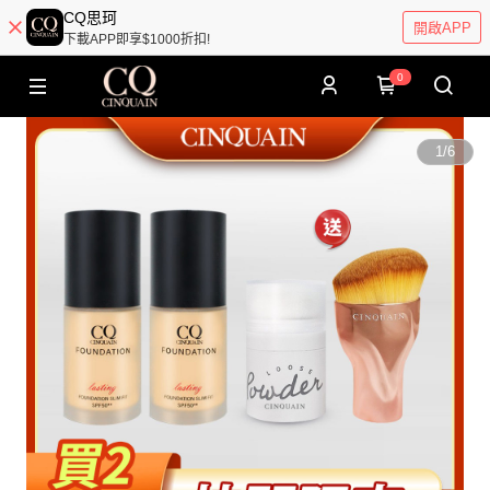
CQ思珂
開啟APP
下載APP即享$1000折扣!
0
1
/
6