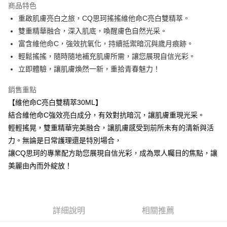
商品特色
Apple Pay
重啟肌膚亮白之旅，CQ思珂搖搖維他命C亮白雙精萃。
雙重精華融合，深入肌底，喚醒膚色自然光采。
街口支付
富含維他命C，強效抗氧化，持續抵禦暗沉與歲月痕跡。
悠遊付
輕鬆搖搖，隨時隨地補充肌膚所需，讓您展現自信光彩。
立即體驗，讓肌膚煥然一新，重拾青春魅力！
ATM付款
銷售重點
運送方式
【維他命C亮白雙精萃30ML】
全家取貨付款
結合維他命C強效亮白成分，有效對抗暗沉，讓肌膚重現光采。
每筆NT$85，滿NT$599(含以上)免運費
輕輕搖晃，雙重精華完美融合，讓肌膚感受到前所未有的清新與活
力。無論是日常護理還是特別場合，
付款後全家取貨
讓CQ思珂的專業配方助您展現自信光彩，成為眾人矚目的焦點，讓
每筆NT$85，滿NT$599(含以上)免運費
美麗由內而外綻放！
7-11取貨付款
每筆NT$85，滿NT$799(含以上)免運費
詳細說明
相關推薦
付款後7-11取貨
每筆NT$85，滿NT$599(含以上)免運費