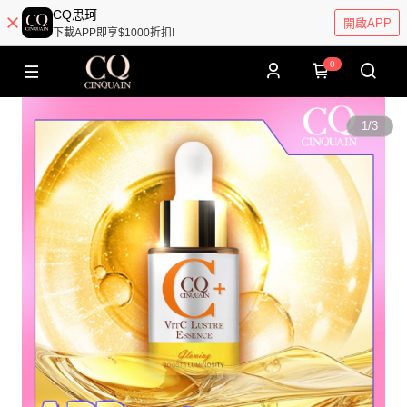
CQ思珂
開啟APP
下載APP即享$1000折扣!
0
1
/
3