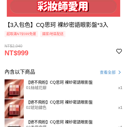
【3入包色】CQ思珂 裸紗密語眼影盤*3入
超取滿NT$599免運
國家/地區配送
NT$2,040
NT$999
內含以下商品
查看全部
【絕不飛粉】CQ思珂 裸紗密語眼影盤
01絲絨花瓣
x1
【絕不飛粉】CQ思珂 裸紗密語眼影盤
02琥珀鏽色
x1
【絕不飛粉】CQ思珂 裸紗密語眼影盤