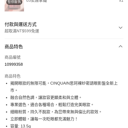
03柔霧拿鐵
x1
暫停販售
付款與運送方式
超取滿NT$599免運
付款方式
商品特色
信用卡一次付款
商品編號
超商取貨付款
10999358
LINE Pay
商品特色
Apple Pay
揭開眼妝的無限可能，CINQUAIN思珂裸紗密語眼影盤全新上
市。
街口支付
融合自然色調，讓妝容更顯柔和與立體。
悠遊付
專業選色，適合各種場合，輕鬆打造完美眼妝。
細緻粉質，持久不脫妝，為您帶來無與倫比的妝效。
ATM付款
立即體驗，讓每一次眨眼都充滿魅力！
容量: 13.5g
運送方式