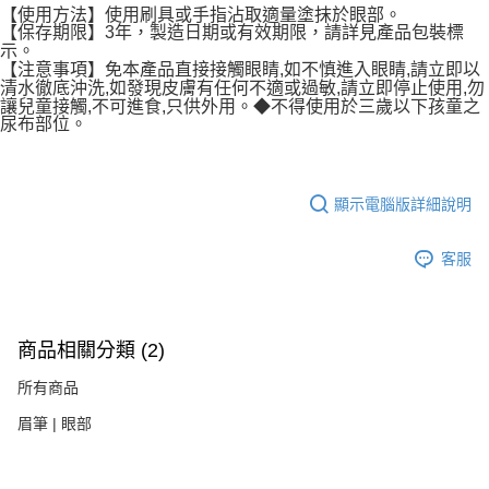
【使用方法】使用刷具或手指沾取適量塗抹於眼部。
【保存期限】3年，製造日期或有效期限，請詳見產品包裝標
示。
【注意事項】免本產品直接接觸眼睛,如不慎進入眼睛,請立即以
清水徹底沖洗,如發現皮膚有任何不適或過敏,請立即停止使用,勿
讓兒童接觸,不可進食,只供外用。◆不得使用於三歲以下孩童之
尿布部位。
顯示電腦版詳細說明
客服
商品相關分類 (2)
所有商品
眉筆 | 眼部