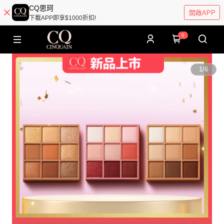
CQ思珂
開啟APP
下載APP即享$1000折扣!
0
1
/
6