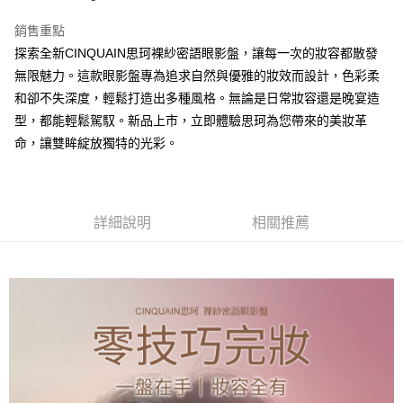
全家取貨付款
銷售重點
每筆NT$85，滿NT$599(含以上)免運費
探索全新CINQUAIN思珂裸紗密語眼影盤，讓每一次的妝容都散發
無限魅力。這款眼影盤專為追求自然與優雅的妝效而設計，色彩柔
付款後全家取貨
和卻不失深度，輕鬆打造出多種風格。無論是日常妝容還是晚宴造
每筆NT$85，滿NT$599(含以上)免運費
型，都能輕鬆駕馭。新品上市，立即體驗思珂為您帶來的美妝革
7-11取貨付款
命，讓雙眸綻放獨特的光彩。
每筆NT$85，滿NT$799(含以上)免運費
付款後7-11取貨
詳細說明
相關推薦
每筆NT$85，滿NT$599(含以上)免運費
宅配
每筆NT$85，滿NT$599(含以上)免運費
(FedEx)海外配送
查看運費