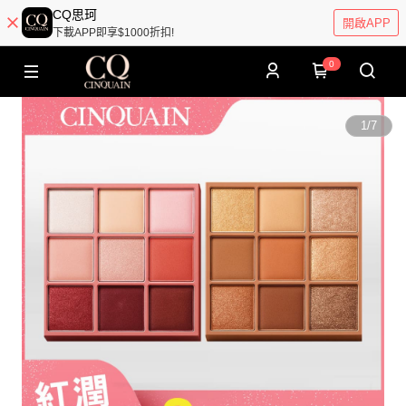
CQ思珂
開啟APP
下載APP即享$1000折扣!
0
1
/
7