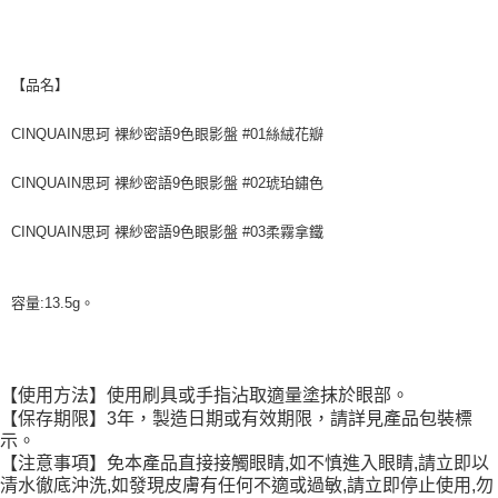
【品名】
CINQUAIN思珂 裸紗密語9色眼影盤 #01絲絨花瓣
CINQUAIN思珂 裸紗密語9色眼影盤 #02琥珀鏽色
CINQUAIN思珂 裸紗密語9色眼影盤 #03柔霧拿鐵
容量:13.5g。
【使用方法】使用刷具或手指沾取適量塗抹於眼部。
【保存期限】3年，製造日期或有效期限，請詳見產品包裝標
示。
【注意事項】免本產品直接接觸眼睛,如不慎進入眼睛,請立即以
清水徹底沖洗,如發現皮膚有任何不適或過敏,請立即停止使用,勿