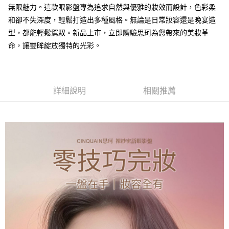
無限魅力。這款眼影盤專為追求自然與優雅的妝效而設計，色彩柔
付款後全家取貨
和卻不失深度，輕鬆打造出多種風格。無論是日常妝容還是晚宴造
每筆NT$85，滿NT$599(含以上)免運費
型，都能輕鬆駕馭。新品上市，立即體驗思珂為您帶來的美妝革
7-11取貨付款
命，讓雙眸綻放獨特的光彩。
每筆NT$85，滿NT$799(含以上)免運費
付款後7-11取貨
詳細說明
相關推薦
每筆NT$85，滿NT$599(含以上)免運費
宅配
每筆NT$85，滿NT$599(含以上)免運費
(FedEx)海外配送
查看運費