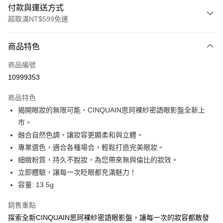
付款與運送方式
超取滿NT$599免運
付款方式
商品特色
信用卡一次付款
商品編號
超商取貨付款
10999353
LINE Pay
商品特色
Apple Pay
揭開眼妝的無限可能，CINQUAIN思珂裸紗密語眼影盤全新上
市。
街口支付
融合自然色調，讓妝容更顯柔和與立體。
悠遊付
專業選色，適合各種場合，輕鬆打造完美眼妝。
細緻粉質，持久不脫妝，為您帶來無與倫比的妝效。
ATM付款
立即體驗，讓每一次眨眼都充滿魅力！
容量: 13.5g
運送方式
全家取貨付款
銷售重點
每筆NT$85，滿NT$599(含以上)免運費
探索全新CINQUAIN思珂裸紗密語眼影盤，讓每一次的妝容都散發