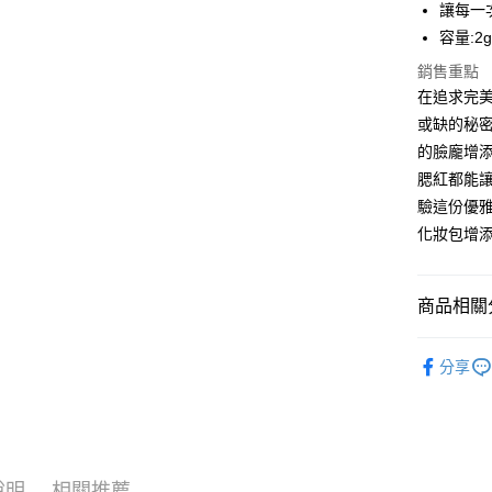
讓每一
悠遊付
容量:2
ATM付款
銷售重點
在追求完美
或缺的秘
運送方式
的臉龐增
全家取貨
腮紅都能
每筆NT$8
驗這份優
化妝包增
付款後全
每筆NT$8
商品相關分
7-11取貨
每筆NT$8
所有商品
分享
付款後7-1
每筆NT$8
宅配
每筆NT$8
說明
相關推薦