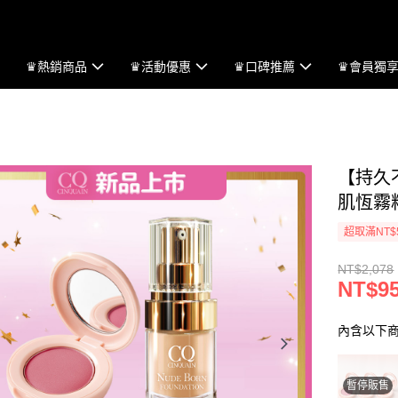
♛熱銷商品
♛活動優惠
♛口碑推薦
♛會員獨
【持久
肌恆霧
超取滿NT$
NT$2,078
NT$9
內含以下
暫停販售