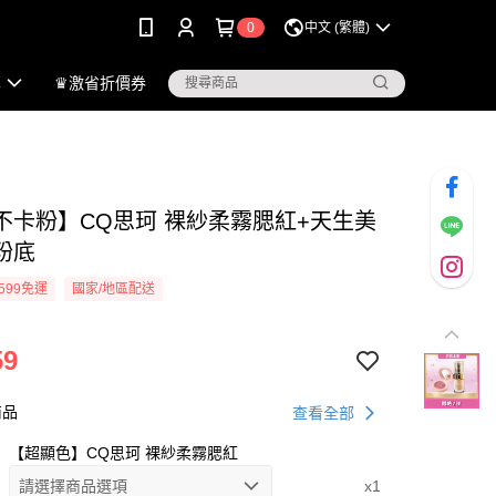
0
中文 (繁體)
享
♛激省折價券
不卡粉】CQ思珂 裸紗柔霧腮紅+天生美
粉底
599免運
國家/地區配送
59
商品
查看全部
【超顯色】CQ思珂 裸紗柔霧腮紅
請選擇商品選項
x1