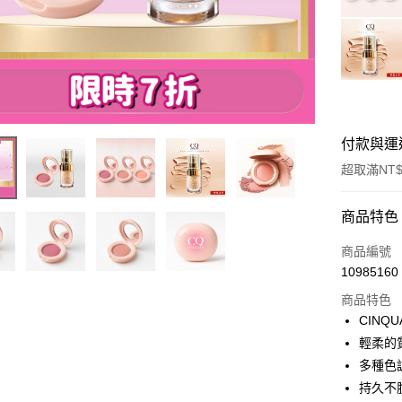
付款與運
超取滿NT$
付款方式
商品特色
信用卡一
商品編號
10985160
超商取貨
商品特色
LINE Pay
CIN
輕柔的
Apple Pay
多種色
街口支付
持久不