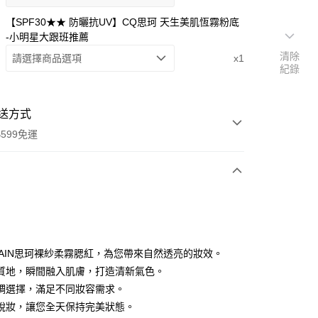
【SPF30★★ 防曬抗UV】CQ思珂 天生美肌恆霧粉底
-小明星大跟班推薦
清除
請選擇商品選項
x1
紀錄
送方式
599免運
次付款
付款
QUAIN思珂裸紗柔霧腮紅，為您帶來自然透亮的妝效。
質地，瞬間融入肌膚，打造清新氣色。
調選擇，滿足不同妝容需求。
脫妝，讓您全天保持完美狀態。