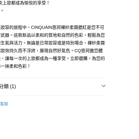
次上妝都成為愉悅的享受！
g。
妝容的旅程中，CINQUAIN思珂裸紗柔霧腮紅是您不可
密武器。這款新品以柔和的質地和自然的色彩，輕鬆為您
添生氣與活力。無論是日常妝容或是特別場合，裸紗柔霧
付款
讓妝效持久而不浮誇，展現自然好氣色。CQ思珂邀您體
5，滿NT$599(含以上)免運費
雅，讓每一次的上妝都成為一種享受。立即選購，為您的
添一抹柔和色彩！
家取貨
5，滿NT$599(含以上)免運費
類 (1)
付款
5，滿NT$799(含以上)免運費
客服
1取貨
5，滿NT$599(含以上)免運費
5，滿NT$599(含以上)免運費