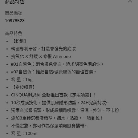
商品特色
信用卡一次付款
商品編號
超商取貨付款
10978523
LINE Pay
商品特色
Apple Pay
【粉餅】
韓國專利研發，打造會發光的底妝
街口支付
抗氧化 X 舒緩 X 修復 All in one
悠遊付
#01白皙色：適合膚色偏白，追求明亮色調的你。
#02自然色：推薦自然/健康膚色的最佳首選。
ATM付款
容 量：15g
【定妝噴霧】
運送方式
CINQUAIN思珂 全新推出首款【定妝噴霧】!
全家取貨付款
10秒成膜技術，提供肌膚隱形防護，24H完美持妝~
每筆NT$85，滿NT$599(含以上)免運費
獨家奈米級噴頭，形成超細緻噴霧，保濕、控油、不卡粉
添加3重臻選養膚精萃，補水、貼妝，一噴到位 !
付款後全家取貨
不僅定妝，亦可作為保濕噴霧隨身攜帶~
每筆NT$85，滿NT$599(含以上)免運費
容 量：100ml