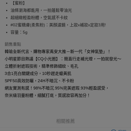
7-11取貨付款
【蜜粉】
每筆NT$85，滿NT$799(含以上)免運費
油條瀏海都能用，一拍蓬鬆零油光
超細緻輕盈粉體，空氣感不卡紋
付款後7-11取貨
#02蜜糖膚(柔焦粉)：美顏濾鏡，上妝x補妝x定妝3用!
每筆NT$85，滿NT$599(含以上)免運費
容量：5g
宅配
銷售重點
每筆NT$85，滿NT$599(含以上)免運費
韓瑜全新代言、購物專家禹安大推－新一代「女神氣墊」！
(FedEx)海外配送
查看運費
小明星節目熱議【CQ小光圈】：簡直行走補光燈，一拍就發光～
立體折射遮瑕技術，精準修飾細紋、毛孔
3合1亮白關鍵成分，10秒趕走蠟黃肌
SPF50高效防曬，24H不暗沉、不卡粉
網友實測有感！98%不暗沉.95%完美遮瑕.93%輕盈感受，
奈米級羽量粉體，細膩打底，質感妝容再加分！
相關推薦