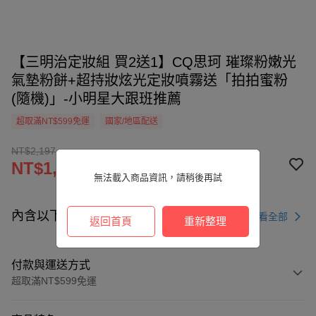
【三明治定妝組 買2送1】CQ思珂 璀璨粉嫩光
氣墊粉餅+超持妝炫光定妝噴霧送「拍拍蜜粉
(隨機)」-小明星大跟班推薦
超取滿NT$599免運
國家/地區配送
NT$2,197
NT$1,398
無法載入商品資訊，請稍後再試
內含以下商品
查看全部
返回首頁
重新整理
付款與運送方式
超取滿NT$599免運
付款方式