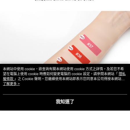
本網站中使用 cookie，欲查詢有關本網站使用 cookie 方式之詳情，及若您不希
望在電腦上使用 cookie 時應如何變更電腦的 cookie 設定，請參閱本網站「
隱私
權條款
」之 Cookie 聲明。您繼續使用本網站即表示您同意本公司得按本網站使
用條款之 Cookie 聲明使用 cookie。
了解更多 >
我知道了