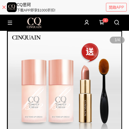
CQ思珂
開啟APP
下載APP即享$1000折扣!
0
1
/
4