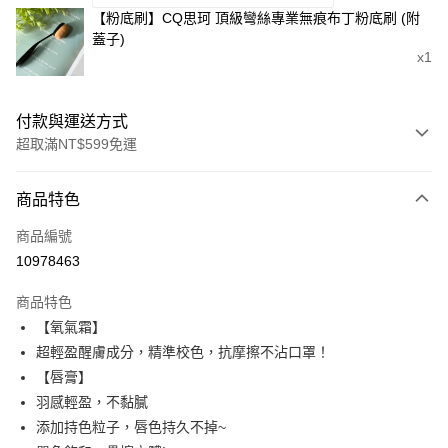
【粉底刷】CQ思珂 頂級彎絲專業無痕布丁粉底刷 (附
蓋子)
x1
付款與運送方式
超取滿NT$599免運
付款方式
商品特色
信用卡一次付款
商品編號
超商取貨付款
10978463
LINE Pay
商品特色
Apple Pay
【氧氣霜】
超輕盈醒膚成分，精準校色，抗摩擦不沾口罩！
街口支付
【唇膏】
悠遊付
羽感輕盈，不黏膩
添加持色粒子，唇色持久不掉~
ATM付款