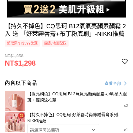
【持久不掉色】CQ思珂 B12氧氣亮顏素顏霜 2
入 送 「好萊霧唇膏+布丁粉底刷」-NIKKI推薦
超取滿NT$599免運
國家/地區配送
NT$1,958
NT$1,298
內含以下商品
查看全部
【提亮潤色】CQ思珂 B12氧氣亮顏素顏霜-小明星大跟
班、篠崎泫推薦
x2
【持久不掉色】CQ思珂 好萊霧時尚絲絨唇膏系列-
NIKKI推薦
請選擇商品選項
x1