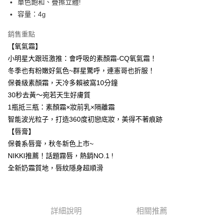
單色飽和、疊擦立體!
容量：4g
運送方式
全家取貨付款
銷售重點
每筆NT$85，滿NT$599(含以上)免運費
【氧氣霜】
小明星大跟班激推：會呼吸的素顏霜-CQ氧氣霜！
付款後全家取貨
冬季也有粉嫩好氣色~群星驚呼，連憲哥也折服！
每筆NT$85，滿NT$599(含以上)免運費
保養級素顏霜，天冷多賴被窩10分鐘
7-11取貨付款
30秒去黃～宛若天生好膚質
1瓶抵三瓶：素顏霜×妝前乳×隔離霜
每筆NT$85，滿NT$799(含以上)免運費
智能波光粒子，打造360度初戀底妝，美得不著痕跡
付款後7-11取貨
【唇膏】
每筆NT$85，滿NT$599(含以上)免運費
保養系唇膏，秋冬新色上市~
NIKKI推薦！話題霧唇，熱銷NO.1 !
宅配
全新奶霜質地，唇紋隱身超順滑
每筆NT$85，滿NT$599(含以上)免運費
(FedEx)海外配送
查看運費
詳細說明
相關推薦