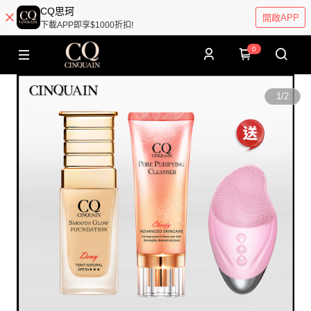
CQ思珂
開啟APP
下載APP即享$1000折扣!
0
1
/
2