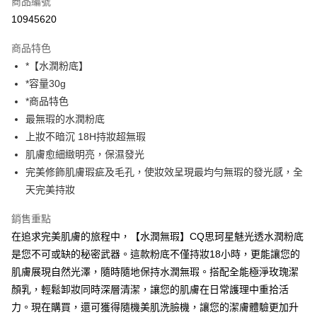
商品編號
超商取貨付款
10945620
LINE Pay
商品特色
Apple Pay
*【水潤粉底】
*容量30g
街口支付
*商品特色
悠遊付
最無瑕的水潤粉底
上妝不暗沉 18H持妝超無瑕
ATM付款
肌膚愈細緻明亮，保濕發光
完美修飾肌膚瑕疵及毛孔，使妝效呈現最均勻無瑕的發光感，全
運送方式
天完美持妝
全家取貨付款
每筆NT$85，滿NT$599(含以上)免運費
銷售重點
在追求完美肌膚的旅程中，【水潤無瑕】CQ思珂星魅光透水潤粉底
付款後全家取貨
是您不可或缺的秘密武器。這款粉底不僅持妝18小時，更能讓您的
每筆NT$85，滿NT$599(含以上)免運費
肌膚展現自然光澤，隨時隨地保持水潤無瑕。搭配全能極淨玫瑰潔
7-11取貨付款
顏乳，輕鬆卸妝同時深層清潔，讓您的肌膚在日常護理中重拾活
力。現在購買，還可獲得隨機美肌洗臉機，讓您的潔膚體驗更加升
每筆NT$85，滿NT$799(含以上)免運費