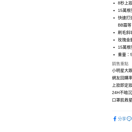
8秒上
每筆NT$8
15萬
7-11取貨
快速打
每筆NT$8
BB霜等
刷毛斜
付款後7-1
玫瑰金
每筆NT$8
15萬
宅配
重量：5
每筆NT$8
銷售重點
小明星大
(FedEx
網友回購率
上妝即定
24H不暗
口罩肌救
分享