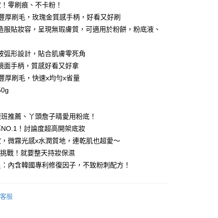
妝！零刷痕、不卡粉！
5，滿NT$599(含以上)免運費
根豐厚刷毛，玫瑰金質感手柄，好看又好刷
付款
造服貼妝容，呈現無瑕膚質，可適用於粉餅，粉底液、
5，滿NT$799(含以上)免運費
坡弧形設計，貼合肌膚零死角
1取貨
鏡面手柄，質感好看又好拿
5，滿NT$599(含以上)免運費
根豐厚刷毛，快速x均勻x省量
0g
5，滿NT$599(含以上)免運費
跟班推薦、丫頭詹子晴愛用粉底！
)海外配送
查看運費
NO.1！討論度超高開架底妝
妝，微霧光感x水潤質地，連乾肌也超愛～
沉挑戰！就要整天持妝保濕
星：內含韓國專利修復因子，不致粉刺配方！
客服