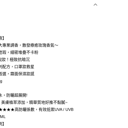
次付款
付款
液】
大專業調香，散發療癒玫瑰香氣～
遮瑕，細密堆疊不卡粉
不脫妝！極致抗暗沉
刺配方，口罩妝救星
首選，霧面保濕妝感
g
】
水，防曬超展開!
US 美膚植萃添加，精華質地好推不黏膩~
付款
0★★★★高防曬係數，有效抵禦UVA / UVB
5，滿NT$599(含以上)免運費
0ML
刷】
家取貨