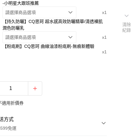
-小明星大跟班推薦
請選擇商品選項
x1
【持久防曬】CQ思珂 超水感高效防曬精華/清透裸肌
清除
潤色防曬乳
紀錄
請選擇商品選項
x1
【粉底刷】CQ思珂 曲線油漆粉底刷-無痕新體驗
x1
不適用折價券
送方式
599免運