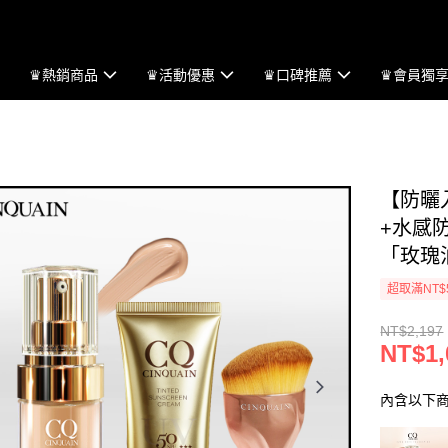
♛熱銷商品
♛活動優惠
♛口碑推薦
♛會員獨
【防曬
+水感
「玫瑰
超取滿NT$
NT$2,197
NT$1,
內含以下