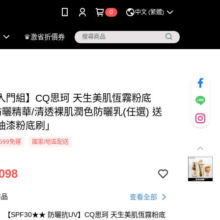
0
中文 (繁體)
享
♛激省折價券
入門組】CQ思珂 天生美肌恆霧粉底
防曬精華/清透裸肌潤色防曬乳(任選) 送
油漆粉底刷」
599免運
國家/地區配送
098
商品
查看全部
【SPF30★★ 防曬抗UV】CQ思珂 天生美肌恆霧粉底