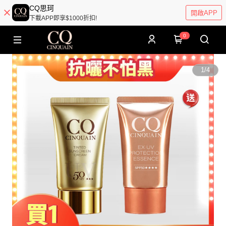
CQ思珂
開啟APP
下載APP即享$1000折扣!
0
1
/
4