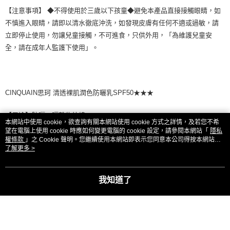
【注意事項】 ◆不得使用於三歲以下孩童◆避免本產品直接接觸眼睛，如
不慎進入眼睛，請即以清水徹底沖洗，如發現皮膚有任何不適或過敏，請
立即停止使用，勿讓兒童接觸，不可進食，只供外用，「為維護兒童安
全，請在成年人監護下使用」。
CINQUAIN思珂 清透裸肌潤色防曬乳SPF50★★★
【用途】防曬、隔離紫外線。
本網站中使用 cookie，欲查詢有關本網站使用 cookie 方式之詳情，及若您不希
望在電腦上使用 cookie 時應如何變更電腦的 cookie 設定，請參閱本網站「
隱私
【用法】外出前取適量均勻塗抹於肌膚。為保持防曬效果，塗抹量要足
權條款
」之 Cookie 聲明。您繼續使用本網站即表示您同意本公司得按本網站使
用條款之 Cookie 聲明使用 cookie。
了解更多 >
夠，並且請1~2小時補擦，特別是皮膚出汗或是毛巾擦拭過後。(清洗時請
仔細清洗乾淨)
我知道了
【容量】40ml。
【保存方法】請置於陰暗處，避免陽光照射及高溫。