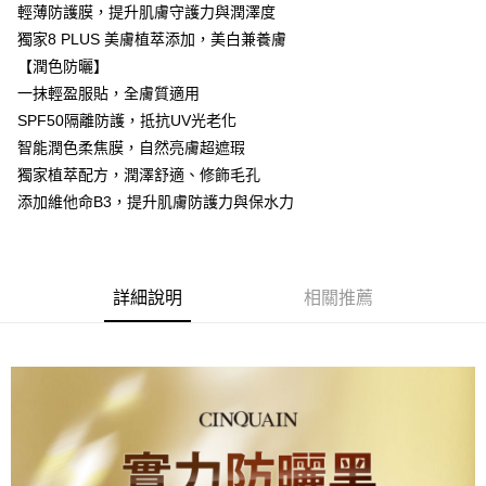
運送方式
輕薄防護膜，提升肌膚守護力與潤澤度
全家取貨付款
獨家8 PLUS 美膚植萃添加，美白兼養膚
每筆NT$85，滿NT$599(含以上)免運費
【潤色防曬】
一抹輕盈服貼，全膚質適用
付款後全家取貨
SPF50隔離防護，抵抗UV光老化
每筆NT$85，滿NT$599(含以上)免運費
智能潤色柔焦膜，自然亮膚超遮瑕
7-11取貨付款
獨家植萃配方，潤澤舒適、修飾毛孔
添加維他命B3，提升肌膚防護力與保水力
每筆NT$85，滿NT$799(含以上)免運費
付款後7-11取貨
每筆NT$85，滿NT$599(含以上)免運費
詳細說明
相關推薦
宅配
每筆NT$85，滿NT$599(含以上)免運費
(FedEx)海外配送
查看運費