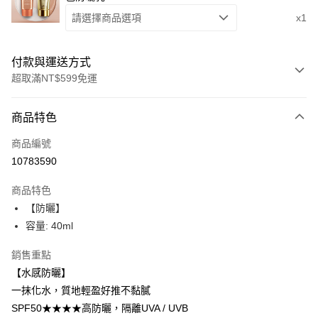
請選擇商品選項
x1
付款與運送方式
超取滿NT$599免運
付款方式
商品特色
信用卡一次付款
商品編號
超商取貨付款
10783590
LINE Pay
商品特色
Apple Pay
【防曬】
容量: 40ml
街口支付
銷售重點
悠遊付
【水感防曬】
ATM付款
一抹化水，質地輕盈好推不黏膩
SPF50★★★★高防曬，隔離UVA / UVB