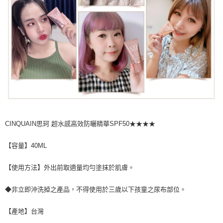
CINQUAIN思珂 超水感高效防曬精華SPF50★★★★
【容量】40ML
【使用方法】外出前取適量均勻塗抹於肌膚。
◆非立即沖洗掉之產品，不得使用於三歲以下孩童之尿布部位。
【產地】台灣