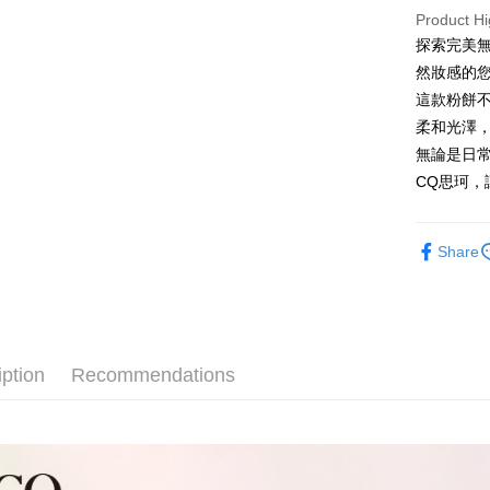
Easy Walle
Product Hi
探索完美
ATM Trans
然妝感的
這款粉餅
Shipping
柔和光澤
無論是日
全家取貨
CQ思珂
NT$85/orde
付款後全
Share
NT$85/orde
7-11取貨
NT$85/orde
付款後7-1
iption
Recommendations
NT$85/orde
宅配
NT$85/orde