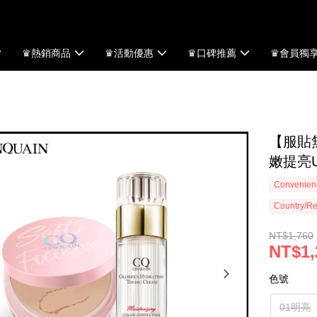
♛熱銷商品
♛活動優惠
♛口碑推薦
♛會員獨
【服貼
嫩提亮
Convenienc
Country/Re
NT$1,760
NT$1,
色號
01明亮