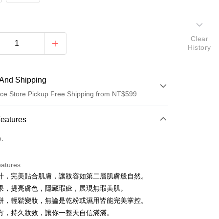
Clear
History
And Shipping
ce Store Pickup Free Shipping from NT$599
 Method
Features
d (Full Payment)
o.
ce Store Pickup and Pay
eatures
計，完美貼合肌膚，讓妝容如第二層肌膚般自然。
果，提亮膚色，隱藏瑕疵，展現無瑕美肌。
餅，輕鬆變妝，無論是乾粉或濕用皆能完美掌控。
方，持久妝效，讓你一整天自信滿滿。