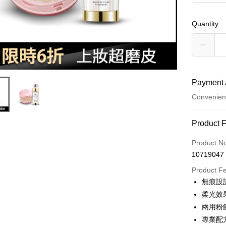
Quantity
Payment 
Convenien
Payment
Product 
Credit Car
Product N
10719047
Convenien
Product F
LINE Pay
無痕設
柔光效
Apple Pay
兩用粉
JKOPAY
專業配