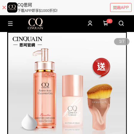
CQ思珂
開啟APP
下載APP即享$1000折扣!
0
1
/
7