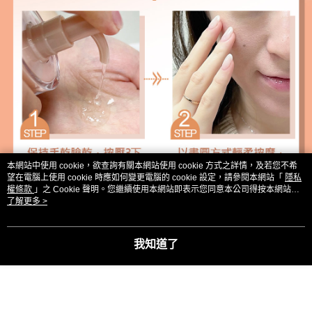
本網站中使用 cookie，欲查詢有關本網站使用 cookie 方式之詳情，及若您不希
望在電腦上使用 cookie 時應如何變更電腦的 cookie 設定，請參閱本網站「
隱私
權條款
」之 Cookie 聲明。您繼續使用本網站即表示您同意本公司得按本網站使
用條款之 Cookie 聲明使用 cookie。
了解更多 >
我知道了