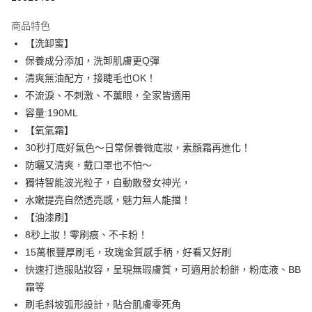
LINE Pay
商品特色
Apple Pay
【洗卸蜜】
保養成分添加，洗卸肌膚更Q彈
街口支付
清爽無油配方，接睫毛也OK！
悠遊付
不流淚、不刺激、不薰眼，全家皆適用
容量:190ML
ATM付款
【氧氣霜】
30秒打底好氣色～日常保養微底妝，素顏霜再進化！
運送方式
防曬又清爽，戴口罩也不怕～
全家取貨付款
獨特智能波光粒子，自動散發女神光，
每筆NT$85，滿NT$599(含以上)免運費
水嫩提亮自然透亮感，魅力無人能擋！
【油漆刷】
付款後全家取貨
8秒上妝！零刷痕、不卡粉！
每筆NT$85，滿NT$599(含以上)免運費
15萬根豐厚刷毛，玫瑰金質感手柄，好看又好刷
7-11取貨付款
快速打造服貼妝容，呈現無瑕膚質，可適用於粉餅，粉底液、BB
每筆NT$85，滿NT$799(含以上)免運費
霜等
刷毛斜坡弧形設計，貼合肌膚零死角
付款後7-11取貨