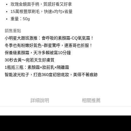
玫瑰金鏡面手柄，質感好看又好拿
每筆NT$85，滿NT$599(含以上)免運費
15萬根豐厚刷毛，快速x均勻x省量
宅配
重量：50g
每筆NT$85，滿NT$599(含以上)免運費
銷售重點
小明星大跟班激推：會呼吸的素顏霜-CQ氧氣霜！
冬季也有粉嫩好氣色~群星驚呼，連憲哥也折服！
保養級素顏霜，天冷多賴被窩10分鐘
30秒去黃～宛若天生好膚質
1瓶抵三瓶：素顏霜×妝前乳×隔離霜
智能波光粒子，打造360度初戀底妝，美得不著痕跡
詳細說明
相關推薦