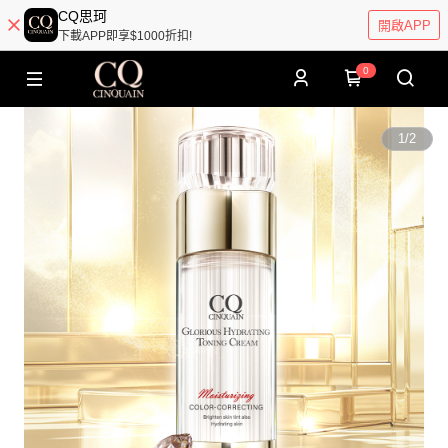
CQ思珂
開啟APP
下載APP即享$1000折扣!
0
1
/
2