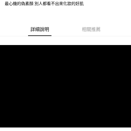
付款後7-11取貨
最心機的偽素顏 別人都看不出來化妝的好肌
每筆NT$85，滿NT$599(含以上)免運費
宅配
每筆NT$85，滿NT$599(含以上)免運費
詳細說明
相關推薦
(FedEx)海外配送
查看運費