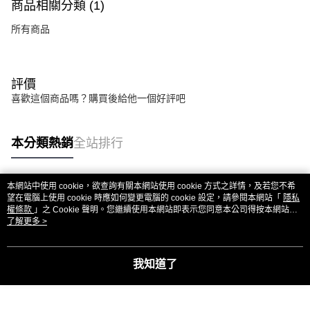
商品相關分類 (1)
所有商品
評價
喜歡這個商品嗎？購買後給他一個好評吧
本分類熱銷
全站排行
本網站中使用 cookie，欲查詢有關本網站使用 cookie 方式之詳情，及若您不希
熱門標籤
望在電腦上使用 cookie 時應如何變更電腦的 cookie 設定，請參閱本網站「
隱私
權條款
」之 Cookie 聲明。您繼續使用本網站即表示您同意本公司得按本網站使
用條款之 Cookie 聲明使用 cookie。
了解更多 >
我知道了