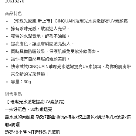
10613276
LINE Pay
商品特色
Apple Pay
【珍珠光感肌 新上市】CINQUAIN璀璨光水透嫩提亮UV素顏霜
擁有珍珠光感，散發迷人光采。
街口支付
獨特的水潤質地，輕盈不油膩。
悠遊付
提亮膚色，讓肌膚瞬間透亮動人。
同時具備防曬效果，保護肌膚免受紫外線傷害。
ATM付款
讓你擁有自然無瑕的素顏美肌。
快來試試CINQUAIN璀璨光水透嫩提亮UV素顏霜，為你的肌膚帶
運送方式
來全新的光采體驗！
全家取貨付款
容量：30g
每筆NT$85，滿NT$599(含以上)免運費
銷售重點
付款後全家取貨
【 璀璨光水透嫩提亮UV素顏霜】
每筆NT$85，滿NT$599(含以上)免運費
一抹好氣色，30秒嫩透亮
7-11取貨付款
最水感的素顏霜 功效7部曲:提亮x持妝x校正膚色x隱形毛孔x保濕x遮
瑕x防曬
每筆NT$85，滿NT$799(含以上)免運費
透亮48小時 >打造珍珠光澤肌