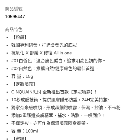
信用卡一次付款
商品編號
超商取貨付款
10595447
LINE Pay
商品特色
Apple Pay
【粉餅】
韓國專利研發，打造會發光的底妝
街口支付
抗氧化 X 舒緩 X 修復 All in one
悠遊付
#01白皙色：適合膚色偏白，追求明亮色調的你。
#02自然色：推薦自然/健康膚色的最佳首選。
ATM付款
容 量：15g
【定妝噴霧】
運送方式
CINQUAIN思珂 全新推出首款【定妝噴霧】!
全家取貨付款
10秒成膜技術，提供肌膚隱形防護，24H完美持妝~
每筆NT$85，滿NT$599(含以上)免運費
獨家奈米級噴頭，形成超細緻噴霧，保濕、控油、不卡粉
添加3重臻選養膚精萃，補水、貼妝，一噴到位 !
付款後全家取貨
不僅定妝，亦可作為保濕噴霧隨身攜帶~
每筆NT$85，滿NT$599(含以上)免運費
容 量：100ml
7-11取貨付款
【蜜粉】