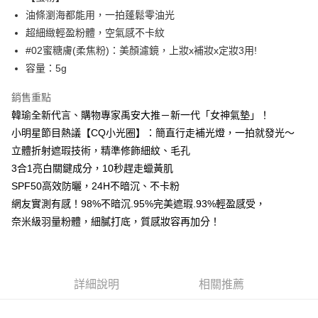
每筆NT$85，滿NT$799(含以上)免運費
油條瀏海都能用，一拍蓬鬆零油光
超細緻輕盈粉體，空氣感不卡紋
付款後7-11取貨
#02蜜糖膚(柔焦粉)：美顏濾鏡，上妝x補妝x定妝3用!
每筆NT$85，滿NT$599(含以上)免運費
容量：5g
宅配
銷售重點
每筆NT$85，滿NT$599(含以上)免運費
韓瑜全新代言、購物專家禹安大推－新一代「女神氣墊」！
(FedEx)海外配送
查看運費
小明星節目熱議【CQ小光圈】：簡直行走補光燈，一拍就發光～
立體折射遮瑕技術，精準修飾細紋、毛孔
3合1亮白關鍵成分，10秒趕走蠟黃肌
SPF50高效防曬，24H不暗沉、不卡粉
網友實測有感！98%不暗沉.95%完美遮瑕.93%輕盈感受，
奈米級羽量粉體，細膩打底，質感妝容再加分！
詳細說明
相關推薦