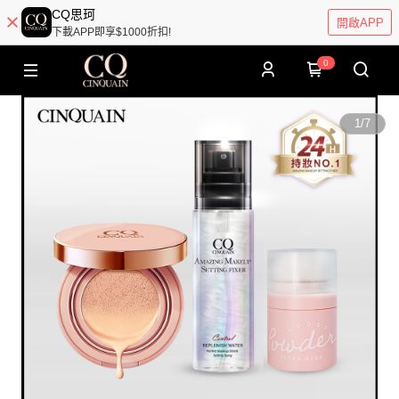
CQ思珂
開啟APP
下載APP即享$1000折扣!
0
1
/
7