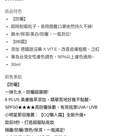
LINE Pay
商品特色
Apple Pay
【防曬】
超時耐磨粒子，長時間戴口罩依然持久不掉!
街口支付
鎖水/保濕/美白/防曬，一瓶到位!
悠遊付
【BB霜】
添加 德國甜沒藥 X VIT.E，改善皮膚粗糙、泛紅
ATM付款
專為台灣女性膚色調色，90%以上膚色適用~
30ml
運送方式
全家取貨付款
銷售重點
每筆NT$85，滿NT$599(含以上)免運費
【防曬】
一抹化水，防曬超展開!
付款後全家取貨
8 PLUS 美膚植萃添加，精華質地好推不黏膩~
每筆NT$85，滿NT$599(含以上)免運費
SPF50★★★★高防曬係數，有效抵禦UVA / UVB
7-11取貨付款
小明星節目推薦：【CQ懶人霜】全新升級+
妝前8秒，打造超服貼底妝
每筆NT$85，滿NT$799(含以上)免運費
隔離/防曬/潤色/保濕，一瓶搞定!
付款後7-11取貨