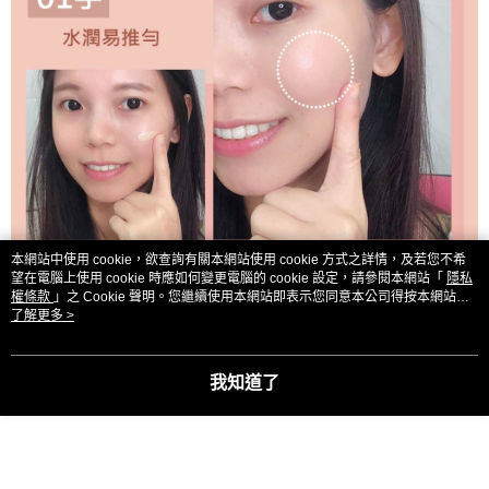
本網站中使用 cookie，欲查詢有關本網站使用 cookie 方式之詳情，及若您不希
望在電腦上使用 cookie 時應如何變更電腦的 cookie 設定，請參閱本網站「
隱私
權條款
」之 Cookie 聲明。您繼續使用本網站即表示您同意本公司得按本網站使
用條款之 Cookie 聲明使用 cookie。
了解更多 >
我知道了