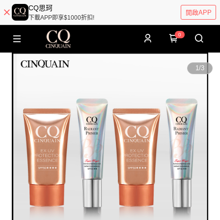
CQ思珂
開啟APP
下載APP即享$1000折扣!
0
1
/
3