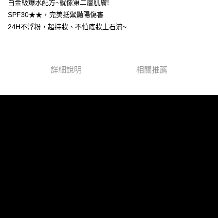
白金級爆水配方~就像第二層肌膚!
每筆NT$85，滿NT$599(含以上)免運費
SPF30★★，完美抵禦豔陽傷害
24H不浮粉，超持妝、不怕底妝土石流~
宅配
每筆NT$85，滿NT$599(含以上)免運費
(FedEx)海外配送
查看運費
詳細說明
相關推薦