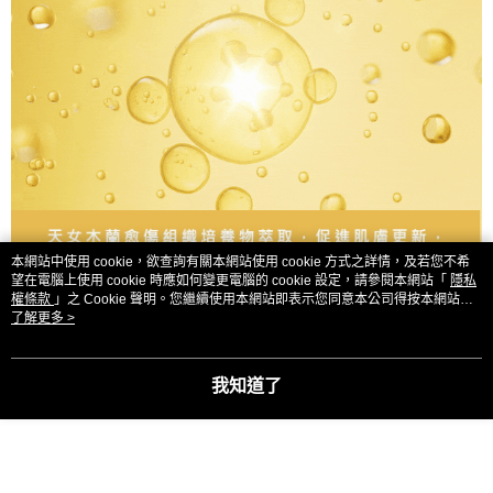
本網站中使用 cookie，欲查詢有關本網站使用 cookie 方式之詳情，及若您不希
望在電腦上使用 cookie 時應如何變更電腦的 cookie 設定，請參閱本網站「
隱私
權條款
」之 Cookie 聲明。您繼續使用本網站即表示您同意本公司得按本網站使
用條款之 Cookie 聲明使用 cookie。
了解更多 >
我知道了