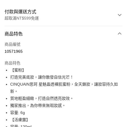
付款與運送方式
超取滿NT$599免運
付款方式
商品特色
信用卡一次付款
商品編號
超商取貨付款
10571965
LINE Pay
商品特色
Apple Pay
【蜜粉】
打造完美底妝，讓你散發自信光芒！
街口支付
CINQUAIN思珂 星魅晶透裸肌蜜粉，全天鎖妝，讓妝容持久如
悠遊付
新。
質地輕盈細緻，打造自然透亮妝效。
ATM付款
獨家推出，為你帶來無瑕妝感。
容量: 6g
運送方式
【活膚露】
全家取貨付款
容量: 120ml