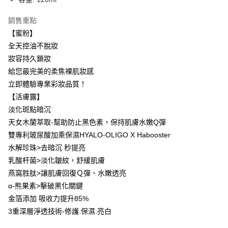
每筆NT$85，滿NT$599(含以上)免運費
銷售重點
付款後全家取貨
【蜜粉】
每筆NT$85，滿NT$599(含以上)免運費
全天控油不脫妝
7-11取貨付款
妝容持久鎖妝
給您最完美的柔焦裸肌妝感
每筆NT$85，滿NT$799(含以上)免運費
立即體驗專業彩妝品質！
付款後7-11取貨
【活膚露】
每筆NT$85，滿NT$599(含以上)免運費
淡化斑點暗沉
天女木蘭萃取-幫助防止黑色素，保持肌膚水嫩Q彈
宅配
雙專利玻尿酸加乘保濕HYALO-OLIGO X Habooster
每筆NT$85，滿NT$599(含以上)免運費
水解珍珠>去暗沉 秒提亮
(FedEx)海外配送
查看運費
乳酸杆菌>淡化皺紋，舒緩肌膚
燕窩胜肽>讓肌膚回復Ｑ彈、水嫩透亮
α-熊果素>擊破黑化關鍵
金箔添加 吸收力提升85%
3重深層淨透技術-修護.保濕.亮白