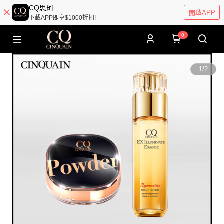
CQ思珂
開啟APP
下載APP即享$1000折扣!
0
1
/
2