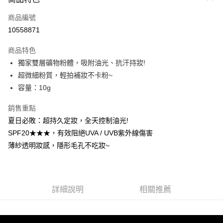
信用卡一次付款
商品編號
超商取貨付款
10558871
LINE Pay
商品特色
Apple Pay
獨家雙層礦物粉體，吸附油光、抗汗持妝!
超微細粉質，輕拍補妝不卡粉~
街口支付
容量：10g
悠遊付
銷售重點
ATM付款
夏日必敗：超持久定妝，全天控制油光!
SPF20★★★，有效阻絕UVA / UVB紫外線傷害
運送方式
薄紗透明妝感，隱形毛孔不吃妝~
全家取貨付款
每筆NT$85，滿NT$599(含以上)免運費
付款後全家取貨
詳細說明
相關推薦
每筆NT$85，滿NT$599(含以上)免運費
7-11取貨付款