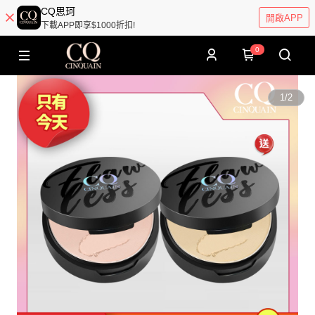
CQ思珂
開啟APP
下載APP即享$1000折扣!
0
1
/
2