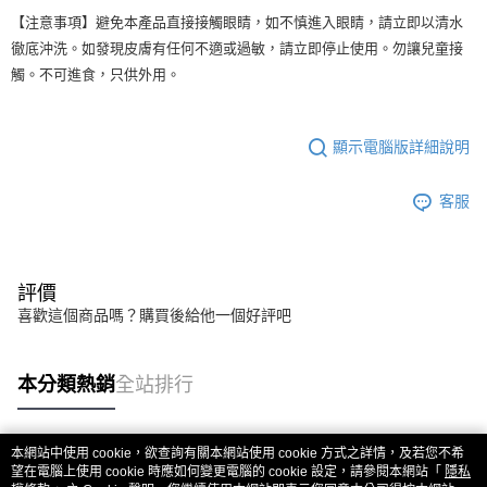
【注意事項】避免本產品直接接觸眼睛，如不慎進入眼睛，請立即以清水
徹底沖洗。如發現皮膚有任何不適或過敏，請立即停止使用。勿讓兒童接
觸。不可進食，只供外用。
顯示電腦版詳細說明
客服
評價
喜歡這個商品嗎？購買後給他一個好評吧
本分類熱銷
全站排行
本網站中使用 cookie，欲查詢有關本網站使用 cookie 方式之詳情，及若您不希
熱門標籤
望在電腦上使用 cookie 時應如何變更電腦的 cookie 設定，請參閱本網站「
隱私