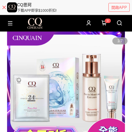
CQ思珂
開啟APP
下載APP即享$1000折扣!
0
1
/
7