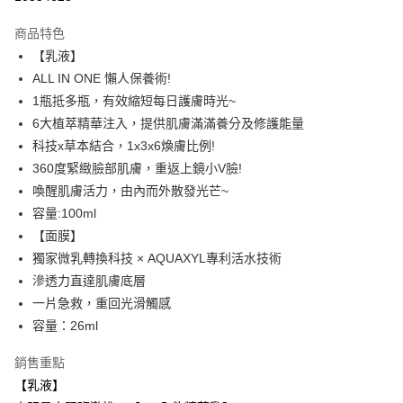
LINE Pay
商品特色
Apple Pay
【乳液】
ALL IN ONE 懶人保養術!
街口支付
1瓶抵多瓶，有效縮短每日護膚時光~
悠遊付
6大植萃精華注入，提供肌膚滿滿養分及修護能量
科技x草本結合，1x3x6煥膚比例!
ATM付款
360度緊緻臉部肌膚，重返上鏡小V臉!
喚醒肌膚活力，由內而外散發光芒~
運送方式
容量:100ml
全家取貨付款
【面膜】
每筆NT$85，滿NT$599(含以上)免運費
獨家微乳轉換科技 × AQUAXYL專利活水技術
滲透力直達肌膚底層
付款後全家取貨
一片急救，重回光滑觸感
每筆NT$85，滿NT$599(含以上)免運費
容量：26ml
7-11取貨付款
銷售重點
每筆NT$85，滿NT$799(含以上)免運費
【乳液】
付款後7-11取貨