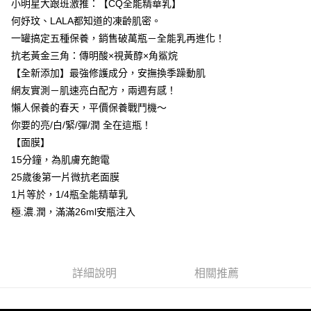
小明星大跟班激推：【CQ全能精華乳】
每筆NT$85，滿NT$599(含以上)免運費
何妤玟、LALA都知道的凍齡肌密。
一罐搞定五種保養，銷售破萬瓶－全能乳再進化！
宅配
抗老黃金三角：傳明酸×視黃醇×角鯊烷
每筆NT$85，滿NT$599(含以上)免運費
【全新添加】最強修護成分，安撫換季躁動肌
(FedEx)海外配送
查看運費
網友實測－肌速亮白配方，兩週有感！
懶人保養的春天，平價保養戰鬥機～
你要的亮/白/緊/彈/潤 全在這瓶！
【面膜】
15分鐘，為肌膚充飽電
25歲後第一片微抗老面膜
1片等於，1/4瓶全能精華乳
極.濃.潤，滿滿26ml安瓶注入
詳細說明
相關推薦