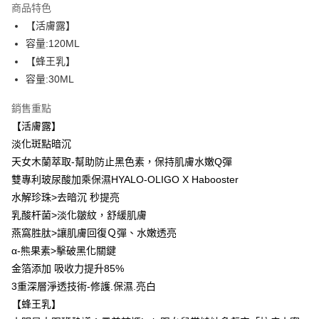
商品特色
Apple Pay
【活膚露】
容量:120ML
街口支付
【蜂王乳】
悠遊付
容量:30ML
ATM付款
銷售重點
【活膚露】
運送方式
淡化斑點暗沉
全家取貨付款
天女木蘭萃取-幫助防止黑色素，保持肌膚水嫩Q彈
每筆NT$85，滿NT$599(含以上)免運費
雙專利玻尿酸加乘保濕HYALO-OLIGO X Habooster
水解珍珠>去暗沉 秒提亮
付款後全家取貨
乳酸杆菌>淡化皺紋，舒緩肌膚
每筆NT$85，滿NT$599(含以上)免運費
燕窩胜肽>讓肌膚回復Ｑ彈、水嫩透亮
7-11取貨付款
α-熊果素>擊破黑化關鍵
金箔添加 吸收力提升85%
每筆NT$85，滿NT$799(含以上)免運費
3重深層淨透技術-修護.保濕.亮白
付款後7-11取貨
【蜂王乳】
每筆NT$85，滿NT$599(含以上)免運費