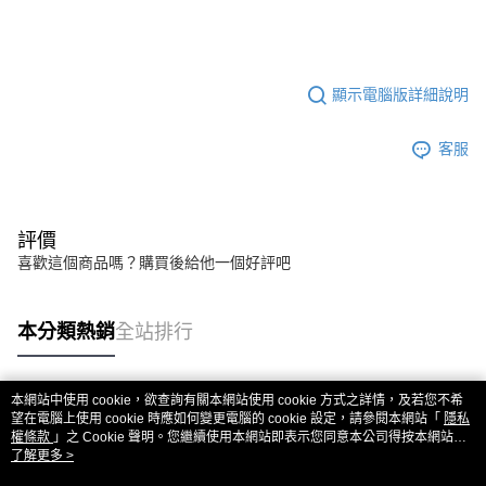
顯示電腦版詳細說明
客服
評價
喜歡這個商品嗎？購買後給他一個好評吧
本分類熱銷
全站排行
本網站中使用 cookie，欲查詢有關本網站使用 cookie 方式之詳情，及若您不希
熱門標籤
望在電腦上使用 cookie 時應如何變更電腦的 cookie 設定，請參閱本網站「
隱私
權條款
」之 Cookie 聲明。您繼續使用本網站即表示您同意本公司得按本網站使
用條款之 Cookie 聲明使用 cookie。
了解更多 >