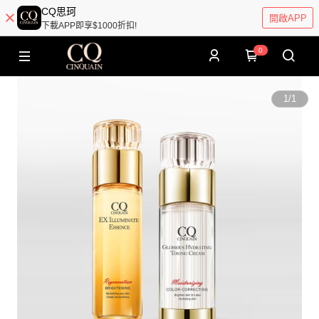
CQ思珂
開啟APP
下載APP即享$1000折扣!
0
1
/
1