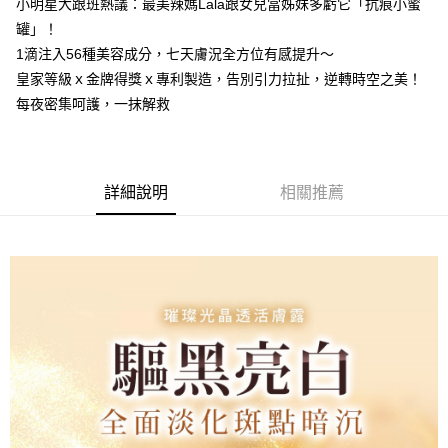
小明星大跟班熱議：最美辣媽Lala跟女兒當姊妹多虧它「抗痕小蜜
罐」！
宅配
1滴注入56種美容成分，七天膚況全方位有感提升～
每筆NT$85，滿NT$599(含以上)免運費
皇家等級ｘ金牌得獎ｘ專利製造，告別引力拉扯，逆轉時空之美！
(FedEx)海外配送
查看運費
每夜密集呵護，一抹解救
詳細說明
相關推薦