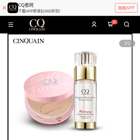
CQ思珂
開啟APP
下載APP即享$1000折扣!
0
1
/
2