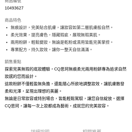
商品編號
超商取貨付款
10493627
LINE Pay
商品特色
Apple Pay
無痕設計，完美貼合肌膚，讓妝容如第二層肌膚般自然。
柔光效果，提亮膚色，隱藏瑕疵，展現無瑕美肌。
街口支付
兩用粉餅，輕鬆變妝，無論是乾粉或濕用皆能完美掌控。
悠遊付
專業配方，持久妝效，讓你一整天自信滿滿。
ATM付款
銷售重點
探索完美無瑕的底妝體驗，CQ思珂無痕柔光兩用粉餅專為追求自然
運送方式
妝感的您而設計。
全家取貨付款
這款粉餅不僅輕盈無負擔，還能隨心所欲地調整妝效，讓肌膚散發
每筆NT$85，滿NT$599(含以上)免運費
柔和光澤，呈現出理想的美麗。
無論是日常妝容或特別場合，皆能輕鬆駕馭，讓您自信綻放。選擇
付款後全家取貨
CQ思珂，讓每一次上妝都成為藝術，成就您的完美妝容。
每筆NT$85，滿NT$599(含以上)免運費
7-11取貨付款
每筆NT$85，滿NT$799(含以上)免運費
詳細說明
相關推薦