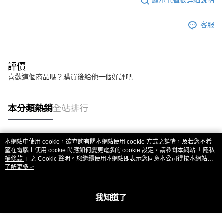
顯示電腦版詳細說明
客服
評價
喜歡這個商品嗎？購買後給他一個好評吧
本分類熱銷
全站排行
本網站中使用 cookie，欲查詢有關本網站使用 cookie 方式之詳情，及若您不希
熱門標籤
望在電腦上使用 cookie 時應如何變更電腦的 cookie 設定，請參閱本網站「
隱私
權條款
」之 Cookie 聲明。您繼續使用本網站即表示您同意本公司得按本網站使
用條款之 Cookie 聲明使用 cookie。
了解更多 >
我知道了