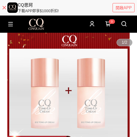
CQ思珂
開啟APP
下載APP即享$1000折扣!
0
1
/
2