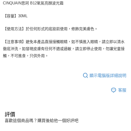
CINQUAIN思珂 B12氧氣亮顏波光霜
【容量】30ML
【使用方法】於任何形式的底妝前使用，修飾完美膚色。
【注意事項】避免本產品直接接觸眼睛，如不慎進入眼睛，請立即以清水
徹底沖洗，如發現皮膚有任何不適或過敏，請立即停止使用，勿讓兒童接
觸，不可進食，只供外用。
顯示電腦版詳細說明
客服
評價
喜歡這個商品嗎？購買後給他一個好評吧