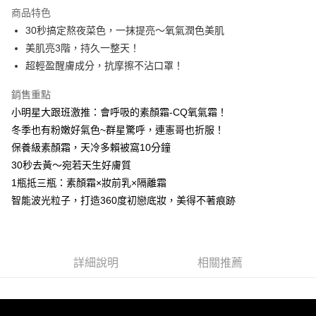
LINE Pay
商品特色
Apple Pay
30秒搞定熬夜菜色，一抹提亮～氧氣潤色美肌
美肌亮3階，持久一整天！
街口支付
超輕盈醒膚成分，抗摩擦不沾口罩！
悠遊付
銷售重點
ATM付款
小明星大跟班激推：會呼吸的素顏霜-CQ氧氣霜！
冬季也有粉嫩好氣色~群星驚呼，連憲哥也折服！
運送方式
保養級素顏霜，天冷多賴被窩10分鐘
全家取貨付款
30秒去黃～宛若天生好膚質
每筆NT$85，滿NT$599(含以上)免運費
1瓶抵三瓶：素顏霜×妝前乳×隔離霜
智能波光粒子，打造360度初戀底妝，美得不著痕跡
付款後全家取貨
每筆NT$85，滿NT$599(含以上)免運費
7-11取貨付款
詳細說明
相關推薦
每筆NT$85，滿NT$799(含以上)免運費
付款後7-11取貨