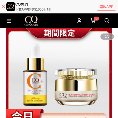
CQ思珂
開啟APP
下載APP即享$1000折扣!
0
1
/
3