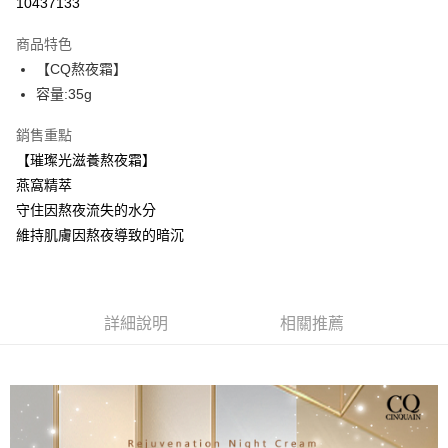
10437133
LINE Pay
商品特色
Apple Pay
【CQ熬夜霜】
容量:35g
街口支付
銷售重點
悠遊付
【璀璨光滋養熬夜霜】
ATM付款
燕窩精萃
守住因熬夜流失的水分
運送方式
維持肌膚因熬夜導致的暗沉
全家取貨付款
每筆NT$85，滿NT$599(含以上)免運費
付款後全家取貨
詳細說明
相關推薦
每筆NT$85，滿NT$599(含以上)免運費
7-11取貨付款
每筆NT$85，滿NT$799(含以上)免運費