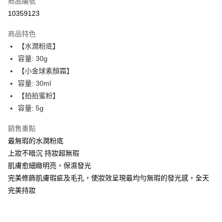
商品編號
超商取貨付款
10359123
LINE Pay
商品特色
Apple Pay
【水潤粉底】
容量: 30g
街口支付
【小金球素顏霜】
悠遊付
容量: 30ml
【拍拍蜜粉】
ATM付款
容量: 5g
運送方式
銷售重點
全家取貨付款
最無瑕的水潤粉底
每筆NT$85，滿NT$599(含以上)免運費
上妝不暗沉 持妝超無瑕
肌膚愈細緻明亮，保濕發光
付款後全家取貨
完美修飾肌膚瑕疵及毛孔，使妝效呈現最均勻無瑕的發光感，全天
每筆NT$85，滿NT$599(含以上)免運費
完美持妝
7-11取貨付款
每筆NT$85，滿NT$799(含以上)免運費