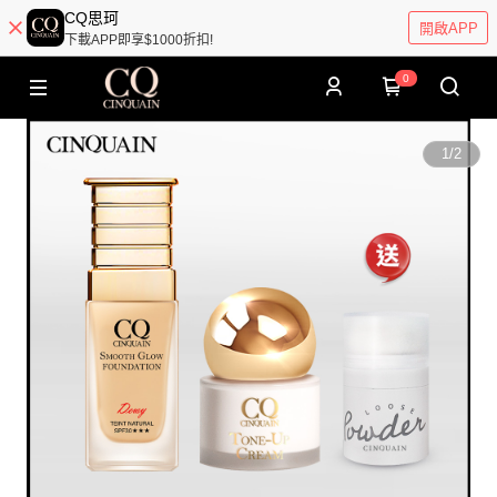
CQ思珂
開啟APP
下載APP即享$1000折扣!
0
1
/
2