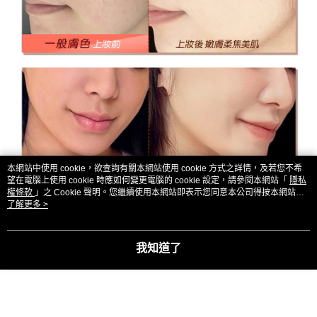
本網站中使用 cookie，欲查詢有關本網站使用 cookie 方式之詳情，及若您不希
望在電腦上使用 cookie 時應如何變更電腦的 cookie 設定，請參閱本網站「
隱私
權條款
」之 Cookie 聲明。您繼續使用本網站即表示您同意本公司得按本網站使
用條款之 Cookie 聲明使用 cookie。
了解更多 >
我知道了