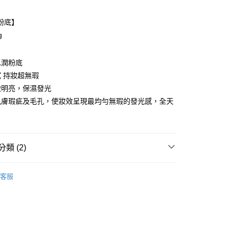
付款
粉底】
g
水潤粉底
 持妝超無瑕
緻明亮，保濕發光
肌膚瑕疵及毛孔，使妝效呈現最均勻無瑕的發光感，全天
付款
類 (2)
5，滿NT$599(含以上)免運費
底】NEW星魅光透水潤粉底(小C粉底)
客服
家取貨
5，滿NT$599(含以上)免運費
付款
5，滿NT$799(含以上)免運費