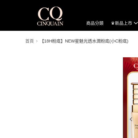
商品分類
♛新品上市
首頁
【18H粉底】NEW星魅光透水潤粉底(小C粉底)