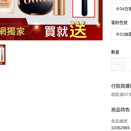
＃04白
蜜粉色號
＃01絲
數量
付款與運
超取滿NT$
付款方式
商品特色
信用卡一
商品編號
10352965