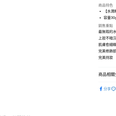
超商取貨
商品特色
LINE Pay
【水潤
容量30
Apple Pay
銷售重點
街口支付
最無瑕的
上妝不暗沉
悠遊付
肌膚愈細
ATM付款
完美修飾
完美持妝
運送方式
全家取貨
商品相關分
每筆NT$8
【18H粉
分享
付款後全
所有商品
每筆NT$8
7-11取貨
每筆NT$8