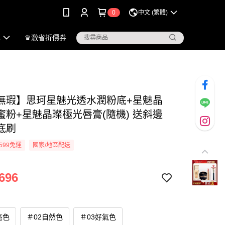
0
中文 (繁體)
享
♛激省折價券
無瑕】思珂星魅光透水潤粉底+星魅晶
蜜粉+星魅晶璨極光唇膏(隨機) 送斜邊
底刷
599免運
國家/地區配送
696
亮色
＃02自然色
＃03好氣色