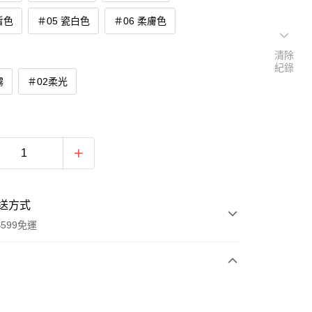
皙色
＃05 瓷白色
＃06 柔膚色
清除
紀錄
霧
＃02柔光
送方式
599免運
次付款