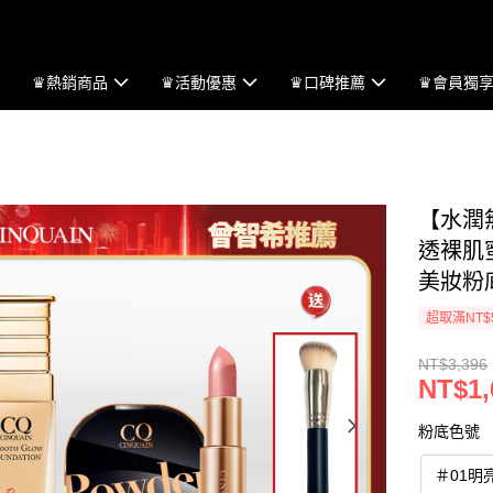
♛熱銷商品
♛活動優惠
♛口碑推薦
♛會員獨
【水潤
透裸肌
美妝粉
超取滿NT$
NT$3,396
NT$1,
粉底色號
＃01明