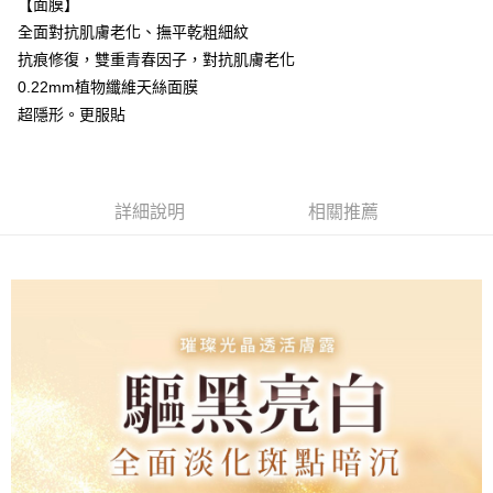
【面膜】
全面對抗肌膚老化、撫平乾粗細紋
宅配
抗痕修復，雙重青春因子，對抗肌膚老化
每筆NT$85，滿NT$599(含以上)免運費
0.22mm植物纖維天絲面膜
(FedEx)海外配送
查看運費
超隱形。更服貼
詳細說明
相關推薦