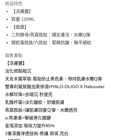
商品特色
Apple Pay
【活膚露】
容量:120ML
街口支付
【面膜】
悠遊付
二列酵母/燕窩胜肽：穩定膚況、水嫩Q彈
類蛇毒胜肽/六胜肽：緊緻抗皺、撫平細紋
ATM付款
銷售重點
運送方式
【活膚露】
全家取貨付款
淡化斑點暗沉
每筆NT$85，滿NT$599(含以上)免運費
天女木蘭萃取-幫助防止黑色素，保持肌膚水嫩Q彈
雙專利玻尿酸加乘保濕HYALO-OLIGO X Habooster
付款後全家取貨
水解珍珠>去暗沉 秒提亮
每筆NT$85，滿NT$599(含以上)免運費
乳酸杆菌>淡化皺紋，舒緩肌膚
7-11取貨付款
燕窩胜肽>讓肌膚回復Ｑ彈、水嫩透亮
α-熊果素>擊破黑化關鍵
每筆NT$85，滿NT$799(含以上)免運費
金箔添加 吸收力提升85%
付款後7-11取貨
3重深層淨透技術-修護.保濕.亮白
每筆NT$85，滿NT$599(含以上)免運費