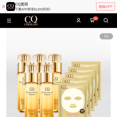
CQ思珂
開啟APP
下載APP即享$1000折扣!
0
1
/
1